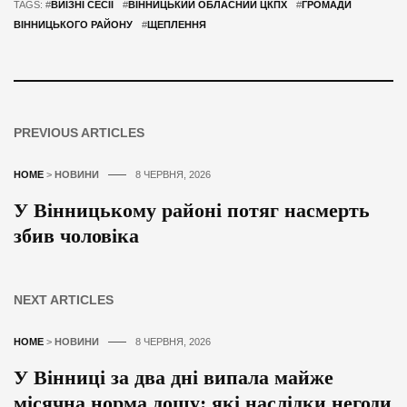
TAGS: #
ВИЇЗНІ СЕСІЇ
#
ВІННИЦЬКИЙ ОБЛАСНИЙ ЦКПХ
#
ГРОМАДИ
ВІННИЦЬКОГО РАЙОНУ
#
ЩЕПЛЕННЯ
PREVIOUS ARTICLES
HOME
>
НОВИНИ
8 ЧЕРВНЯ, 2026
У Вінницькому районі потяг насмерть
збив чоловіка
NEXT ARTICLES
HOME
>
НОВИНИ
8 ЧЕРВНЯ, 2026
У Вінниці за два дні випала майже
місячна норма дощу: які наслідки негоди