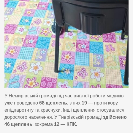
У Немирівській громаді під час виїзної роботи медиків
уже проведено
68 щеплень,
з них
19
— проти кору,
епідпаротиту та краснухи. Інші щеплення стосувалися
дорослого населення. У Тиврівській громаді
здійснено
46 щеплень
, зокрема
12 — КПК.