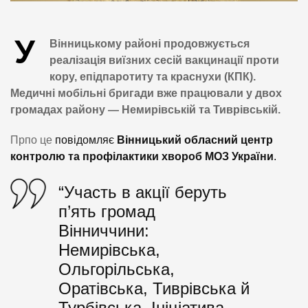
У
Вінницькому районі продовжується
реалізація виїзних сесій вакцинації проти
кору, епідпаротиту та краснухи (КПК).
Медичні мобільні бригади вже працювали у двох
громадах району — Немирівській та Тиврівській.
Прпо це
повідомляє
Вінницький обласний центр
контролю та профілактики хвороб МОЗ України
.
“Участь в акції беруть
п’ять громад
Вінниччини:
Немирівська,
Ольгорільська,
Оратівська, Тиврівська й
Турбівська. Ініціатива