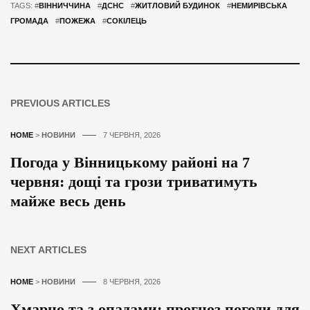
TAGS: #
ВІННИЧЧИНА
#
ДСНС
#
ЖИТЛОВИЙ БУДИНОК
#
НЕМИРІВСЬКА
ГРОМАДА
#
ПОЖЕЖА
#
СОКІЛЕЦЬ
PREVIOUS ARTICLES
HOME
>
НОВИНИ
7 ЧЕРВНЯ, 2026
Погода у Вінницькому районі на 7
червня: дощі та грози триватимуть
майже весь день
NEXT ARTICLES
HOME
>
НОВИНИ
8 ЧЕРВНЯ, 2026
Хмарно та з опадами: прогноз погоди для