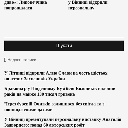
диво»: Липовеччина
у Вінниці відкрили
попрощалася
персональну
Недавні записи
У Літинці відкрили Алею Слави на честь шістьох
полеглих Захисників України
Браконьєр у Південному Бузі біля Бохоників наловив
раків на майже 130 тисяч гривень
Через буревій Очитків залишився без світла та з
пошкодженими дахами
У Вінниці презентували персональну виставку Анатолія
Задворного: понад 60 авторських робіт