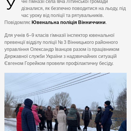
У
чні гімназії села Івча Літинської громади
дізналися, як безпечно поводитися на льоду, під
час уроку від поліції та рятувальників.
Повідомляє
Ювенальна поліція Вінниччини
.
Для учнів 6–9 класів гімназії інспектор ювенальної
превенції відділу поліції № 3 Вінницького районного
управління Олександр Іванцов разом із працівником
Державної служби України з надзвичайних ситуацій
Євгеном Горейком провели профілактичну бесіду.