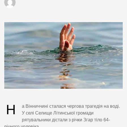
Н
а Вінниччині сталася чергова трагедія на воді.
У селі Селище Літинської громади
рятувальники дістали з річки Згар тіло 64-
річного чоловіка.