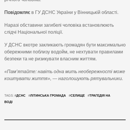
Повідомляє
в ГУ ДСНС України у Вінницькій області.
Наразі обставини загибелі чоловіка встановлюють
слідчі Національної поліції.
У ДСНС вкотре закликають громадян бути максимально
обережними поблизу водойм, не нехтувати правилами
безпеки та не ризикувати власним життям.
«Пам’ятайте: навіть одна мить необережності може
коштувати життя», — наголошують рятувальники.
TAGS: #
ДСНС
#
ЛІТИНСЬКА ГРОМАДА
#
СЕЛИЩЕ
#
ТРАГЕДІЯ НА
ВОДІ