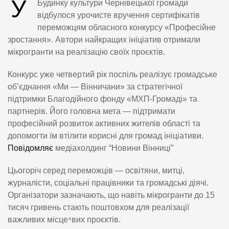
У
Будинку культури Чернівецької громади
відбулося урочисте вручення сертифікатів
переможцям обласного конкурсу «Професійне
зростання». Автори найкращих ініціатив отримали
мікрогранти на реалізацію своїх проєктів.
Конкурс уже четвертий рік поспіль реалізує громадське
об’єднання «Ми — Вінничани» за стратегічної
підтримки Благодійного фонду «МХП-Громаді» та
партнерів. Його головна мета — підтримати
професійний розвиток активних жителів області та
допомогти їм втілити корисні для громад ініціативи.
Повідомляє
медіахолдинг “Новини Вінниці”
Цьогоріч серед переможців — освітяни, митці,
журналісти, соціальні працівники та громадські діячі.
Організатори зазначають, що навіть мікрогранти до 15
тисяч гривень стають поштовхом для реалізації
важливих місце⁴вих проєктів.