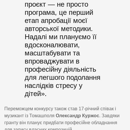
проєкт — не просто
програма, це перший
етап апробації моєї
авторської методики.
Надалі ми плануємо її
вдосконалювати,
масштабувати та
впроваджувати в
професійну діяльність
для легшого подолання
наслідків стресу у
дітей».
Переможцем конкурсу також став 17-річний співак і
музикант із Томашполя
Олександр Куржос
. Завдяки
гранту він планує придбати професійне обладнання
для запису власних композицій.