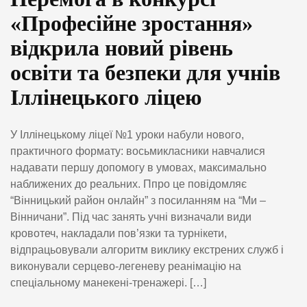
«Професійне зростання»
відкрила новий рівень
освіти та безпеки для учнів
Іллінецького ліцею
У Іллінецькому ліцеї №1 уроки набули нового,
практичного формату: восьмикласники навчалися
надавати першу допомогу в умовах, максимально
наближених до реальних. Ппро це повідомляє
“Вінницький район онлайн” з посиланням на “Ми –
Вінничани”. Під час занять учні визначали види
кровотеч, накладали пов’язки та турнікети,
відпрацьовували алгоритм виклику екстрених служб і
виконували серцево-легеневу реанімацію на
спеціальному манекені-тренажері. […]