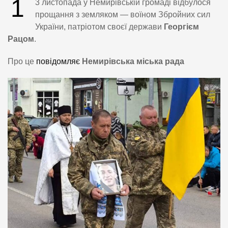
1
3 листопада у Немирівській громаді відбулося
прощання з земляком — воїном Збройних сил
України, патріотом своєї держави
Георгієм
Рацом
.
Про це
повідомляє
Немирівська міська рада