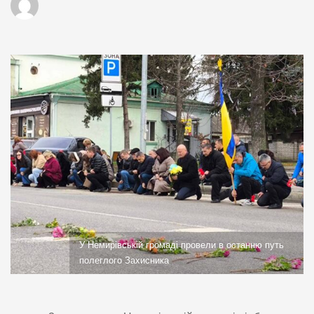
У Немирівській громаді провели в останню путь
полеглого Захисника