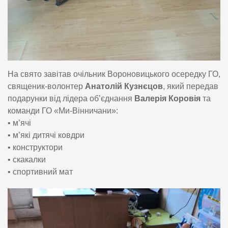
На свято завітав очільник Вороновицького осередку ГО,
священик-волонтер
Анатолій Кузнєцов
, який передав
подарунки від лідера об’єднання
Валерія Коровія
та
команди ГО «Ми-Вінничани»:
• м’ячі
• м’які дитячі ковдри
• конструктори
• скакалки
• спортивний мат