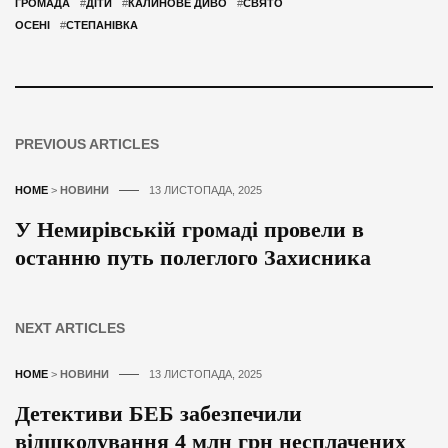
ГРОМАДА
#
ДІТИ
#
КАЛИНОВЕ ДИВО
#
СВЯТО
ОСЕНІ
#
СТЕПАНІВКА
PREVIOUS ARTICLES
HOME
>
НОВИНИ
13 ЛИСТОПАДА, 2025
У Немирівській громаді провели в
останню путь полеглого Захисника
NEXT ARTICLES
HOME
>
НОВИНИ
13 ЛИСТОПАДА, 2025
Детективи БЕБ забезпечили
відшкодування 4 млн грн несплачених