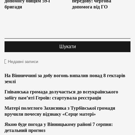
допомогу бійцям 59-ї
передову: чергова
бригади
допомога від ГО
Недавні записи
На Вінниччині за добу вогонь випалив понад 8 гектарів
землі
Гніванська громада долучається до всеукраїнського
забігу пам’яті Героїв: стартувала реєстрація
Матері полеглого Захисника з Турбівської громади
вручили почесну відзнаку «Серце матері»
Якою буде погода у Вінницькому районі 7 серпня:
детальний прогноз