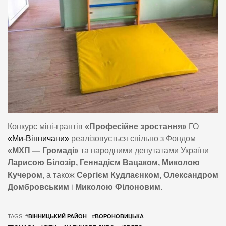
Конкурс міні-грантів
«Професійне зростання»
ГО
«Ми-Вінничани»
реалізовується спільно з Фондом
«МХП — Громаді»
та народними депутатами України
Ларисою Білозір, Геннадієм Вацаком, Миколою
Кучером
, а також
Сергієм Кудлаєнком, Олександром
Домбровським
і
Миколою Філоновим
.
TAGS: #
ВІННИЦЬКИЙ РАЙОН
#
ВОРОНОВИЦЬКА