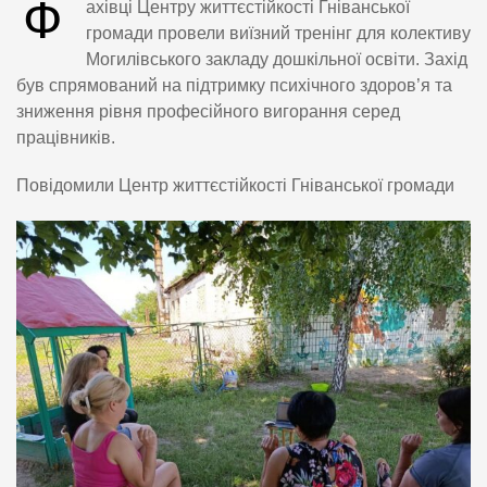
Ф
ахівці Центру життєстійкості Гніванської
громади провели виїзний тренінг для колективу
Могилівського закладу дошкільної освіти. Захід
був спрямований на підтримку психічного здоров’я та
зниження рівня професійного вигорання серед
працівників.
Повідомили Центр життєстійкості Гніванської громади