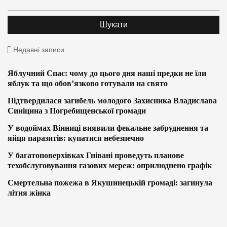
Недавні записи
Яблучний Спас: чому до цього дня наші предки не їли
яблук та що обов’язково готували на свято
Підтвердилася загибель молодого Захисника Владислава
Синіцина з Погребищенської громади
У водоймах Вінниці виявили фекальне забруднення та
яйця паразитів: купатися небезпечно
У багатоповерхівках Гнівані проведуть планове
техобслуговування газових мереж: оприлюднено графік
Смертельна пожежа в Якушинецькій громаді: загинула
літня жінка