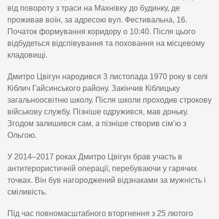
від повороту з траси на Махнівку до будинку, де
проживав воїн, за адресою вул. Фестивальна, 16.
Початок формування коридору о 10:40. Після цього
відбудеться відспівування та поховання на місцевому
кладовищі.
Дмитро Цвігун народився 3 листопада 1970 року в селі
Кіблич Гайсинського району. Закінчив Кіблицьку
загальноосвітню школу. Після школи проходив строкову
військову службу. Пізніше одружився, мав доньку.
Згодом залишився сам, а пізніше створив сім’ю з
Ольгою.
У 2014–2017 роках Дмитро Цвігун брав участь в
антитерористичній операції, перебуваючи у гарячих
точках. Він був нагороджений відзнаками за мужність і
сміливість.
Під час повномасштабного вторгнення з 25 лютого