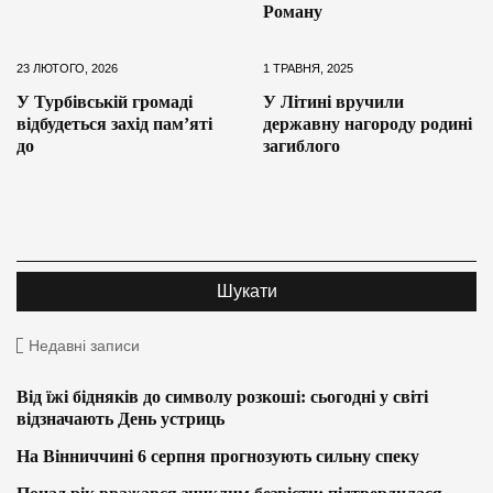
Роману
23 ЛЮТОГО, 2026
1 ТРАВНЯ, 2025
У Турбівській громаді
У Літині вручили
відбудеться захід пам’яті
державну нагороду родині
до
загиблого
Недавні записи
Від їжі бідняків до символу розкоші: сьогодні у світі
відзначають День устриць
На Вінниччині 6 серпня прогнозують сильну спеку