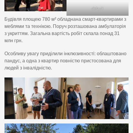
default
Будівля площею 780 м² обладнана смарт-квартирами з
меблями та технікою. Поруч розташована амбулаторія
з укриттям. Загальна вартість робіт склала понад 31
млн грн.
Особливу увагу приділили інклюзивності: облаштовано
пандус, а одна з квартир повністю пристосована для
людей з інвалідністю.