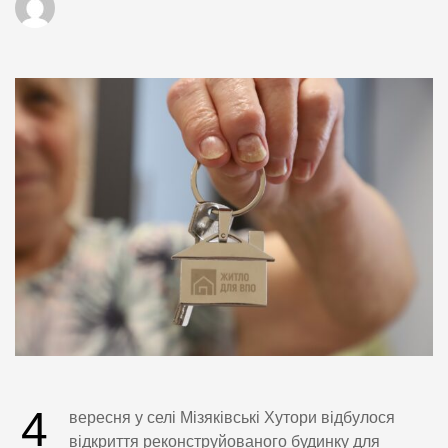
4
вересня у селі Мізяківські Хутори відбулося
відкриття реконструйованого будинку для