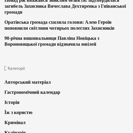
Понад рік вважався зниклим безвісти: підтвердилася
загибель Захисника Вячеслава Дехтяренка з Гніванської
громади
Оратівська громада схилила голови: Алею Героїв
поповнили світлини чотирьох полеглих Захисників
90-річна вишивальниця Павліна Новіцька з
Вороновицької громади відзначила ювілей
Категорії
Авторський матеріал
Гастрономічний календар
Історія
Їж з користю
Кримінал
Кулінарія