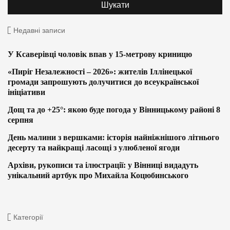
Недавні записи
У Ксаверівці чоловік впав у 15-метрову криницю
«Пиріг Незалежності – 2026»: жителів Іллінецької
громади запрошують долучитися до всеукраїнської
ініціативи
Дощ та до +25°: якою буде погода у Вінницькому районі 8
серпня
День малини з вершками: історія найніжнішого літнього
десерту та найкращі ласощі з улюбленої ягоди
Архіви, рукописи та ілюстрації: у Вінниці видадуть
унікальний артбук про Михайла Коцюбинського
Категорії