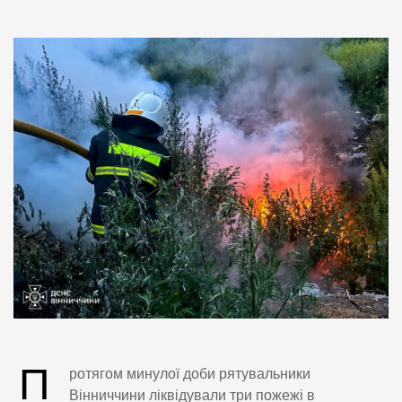
П
ротягом минулої доби рятувальники
Вінниччини ліквідували три пожежі в