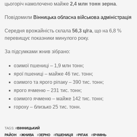
цьогоріч намолочено майже
2,4 млн тонн зерна
.
Повідомили
Вінницька обласна військова адміністрація
Середня врожайність склала
56,3 ц/га
, що на 6,8 %
перевищує показники минулого року.
За підсумками жнив зібрано:
озимої пшениці – 1,9 млн тонн;
ярої пшениці – майже 46 тис. тонн;
озимого та ярого ріпаку – 390 тис. тонн;
ярого ячменю – 231 тис. тонн;
озимого ячменю – майже 142 тис. тонн;
гороху – близько 25 тис. тонн.
TAGS: #
ВІННИЦЬКИЙ
РАЙОН
#
ЖНИВА
#
ЗЕРНО
#
ПШЕНИЦЯ
#
РІПАК
#
ЯЧМІНЬ