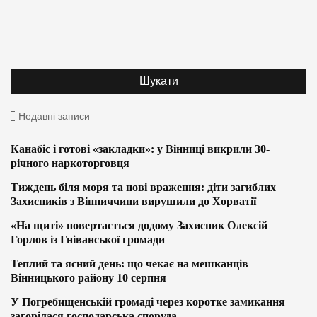
Недавні записи
Канабіс і готові «закладки»: у Вінниці викрили 30-
річного наркоторговця
Тиждень біля моря та нові враження: діти загиблих
Захисників з Вінниччини вирушили до Хорватії
«На щиті» повертається додому Захисник Олексій
Горлов із Гніванської громади
Теплий та ясний день: що чекає на мешканців
Вінницького району 10 серпня
У Погребищенській громаді через коротке замикання
загорілася господарська споруда