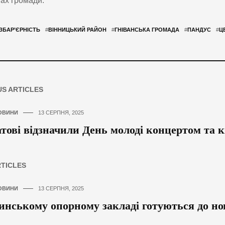
ах громади.
ЗБАР’ЄРНІСТЬ
#
ВІННИЦЬКИЙ РАЙОН
#
ГНІВАНСЬКА ГРОМАДА
#
ПАНДУС
#
Ц
US ARTICLES
ОВИНИ
13 СЕРПНЯ, 2025
тові відзначили День молоді концертом та 
RTICLES
ОВИНИ
13 СЕРПНЯ, 2025
инському опорному закладі готуються до но