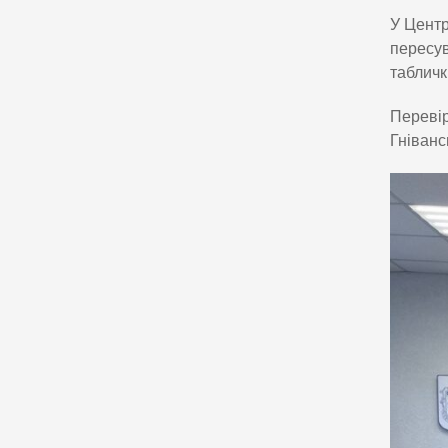
У Центр
пересув
табличк
Перевір
Гніванс