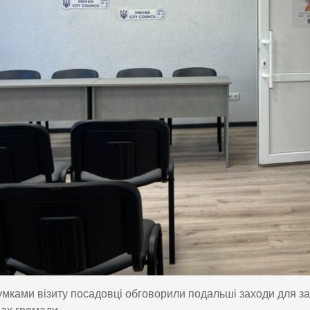
умками візиту посадовці обговорили подальші заходи для за