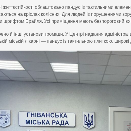
і життєстійкості облаштовано пандус із тактильними елемента
аються на кріслах колісних. Для людей із порушеннями зору
и шрифтом Брайля. Усі приміщення мають безпороговий вхі
ено й інші установи громади. У Центрі надання адміністрат
ькій міській лікарні — пандус із тактильною плиткою, широкі