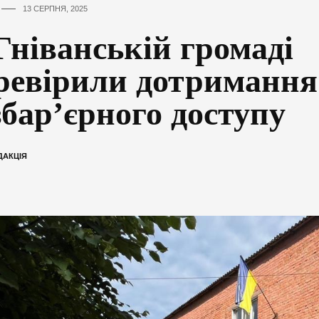
13 СЕРПНЯ, 2025
Гніванській громаді
ревірили дотримання
збар’єрного доступу
ДАКЦІЯ