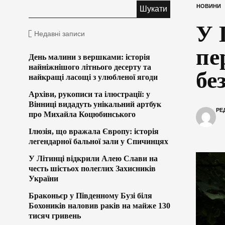
НОВИНИ
У 
Недавні записи
пе
День малини з вершками: історія
найніжнішого літнього десерту та
бе
найкращі ласощі з улюбленої ягоди
Архіви, рукописи та ілюстрації: у
Вінниці видадуть унікальний артбук
РЕ
про Михайла Коцюбинського
Ілюзія, що вражала Європу: історія
легендарної бальної зали у Спичинцях
У Літинці відкрили Алею Слави на
честь шістьох полеглих Захисників
України
Браконьєр у Південному Бузі біля
Бохоників наловив раків на майже 130
тисяч гривень