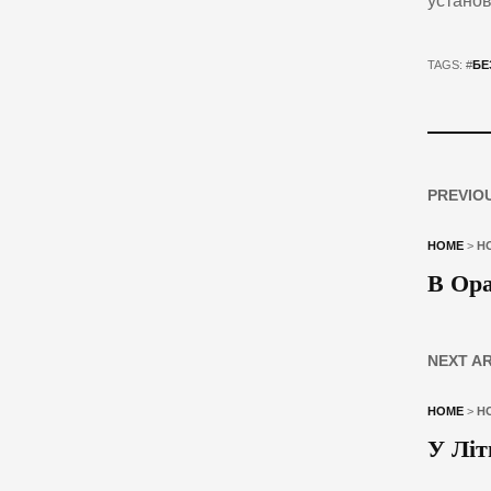
установ
TAGS: #
БЕ
PREVIO
HOME
>
Н
В Ора
NEXT A
HOME
>
Н
У Літ