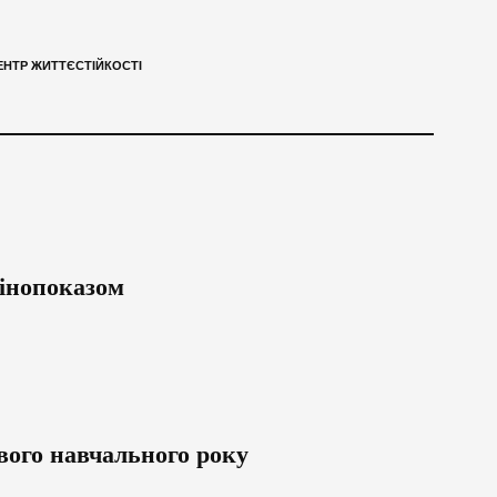
ЕНТР ЖИТТЄСТІЙКОСТІ
кінопоказом
вого навчального року