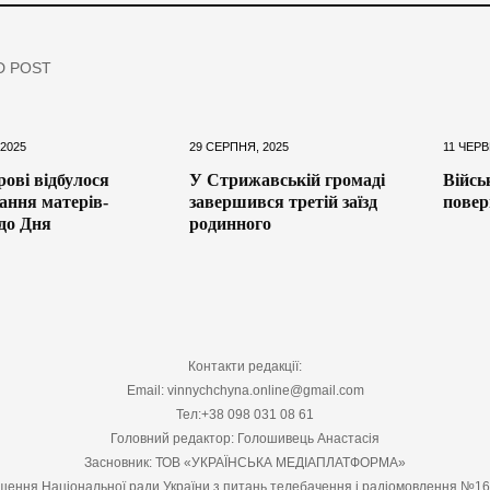
D POST
 2025
29 СЕРПНЯ, 2025
11 ЧЕРВ
ові відбулося
У Стрижавській громаді
Війсь
ння матерів-
завершився третій заїзд
повер
 до Дня
родинного
Контакти редакції:
Email: vinnychchyna.online@gmail.com
Тел:+38 098 031 08 61
Головний редактор: Голошивець Анастасія
Засновник: ТОВ «УКРАЇНСЬКА МЕДІАПЛАТФОРМА»
шення Національної ради України з питань телебачення і радіомовлення №1