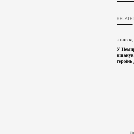
RELATE
9 ТРАВНЯ,
У Немир
вшанува
героїнь
Рі