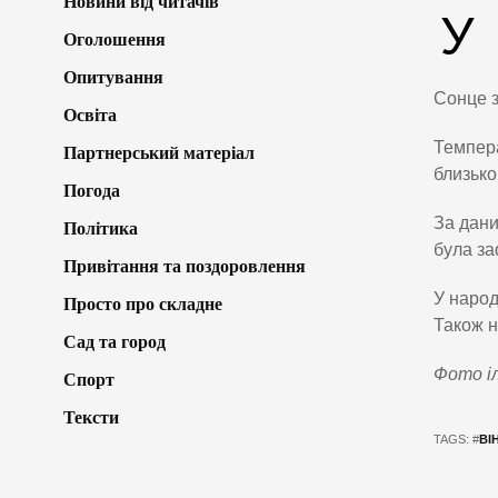
Новини від читачів
У
Оголошення
Опитування
Сонце зі
Освіта
Темпера
Партнерський матеріал
близько
Погода
За дани
Політика
була за
Привітання та поздоровлення
У народ
Просто про складне
Також н
Сад та город
Фото і
Спорт
Тексти
TAGS: #
ВІ