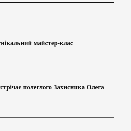
унікальний майстер-клас
трічає полеглого Захисника Олега