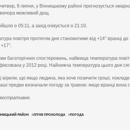
четвер, 9 липня, у Вінницькому районі прогнозується хмарн
вечора можливий дощ.
йшло о 05:11, а захід очікується о 21:10.
тура повітря протягом дня становитиме від +14° вранці до 
 +17°.
ми багаторічних спостережень, найвища температура повітря
фіксована у 2012 році. Найнижча температура цього дня сяг
і вірили, що якщо людина, яка хоче позичити гроші, покладе 
аші предки визначали погоду за травою: якщо вранці вона су
люстративне.
ННИЦЬКИЙ РАЙОН
#
ЛІТНЯ ПРОХОЛОДА
#
ПОГОДА