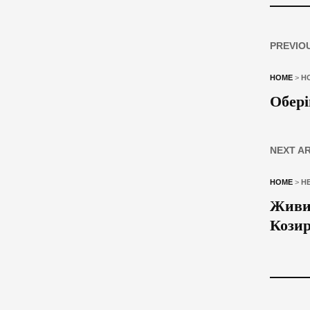
PREVIO
HOME
>
Н
Обері
NEXT A
HOME
>
Н
Живим
Козир