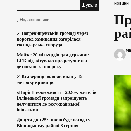
НОВИНИ
Пр
Недавні записи
ра
У Погребищенській громаді через
коротке замикання загорілася
господарська споруда
РЕ
Майже 20 мільярдів для держави:
БЕБ відзвітувало про результати
детінізації за пів року
У Ксаверівці чоловік впав у 15-
метрову криницю
«Пиріг Незалежності – 2026»: жителів
Іллінецької громади запрошують
долучитися до всеукраїнської
ініціативи
Дощ та до +25°: якою буде погода у
Вінницькому районі 8 серпня