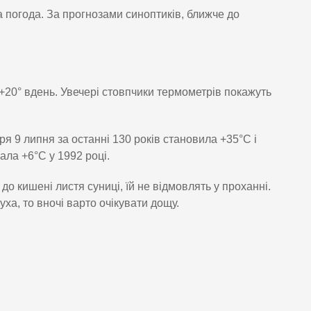
а погода. За прогнозами синоптиків, ближче до
+20° вдень. Увечері стовпчики термометрів покажуть
 9 липня за останні 130 років становила +35°C і
ала +6°C у 1992 році.
до кишені листя суниці, їй не відмовлять у проханні.
ха, то вночі варто очікувати дощу.