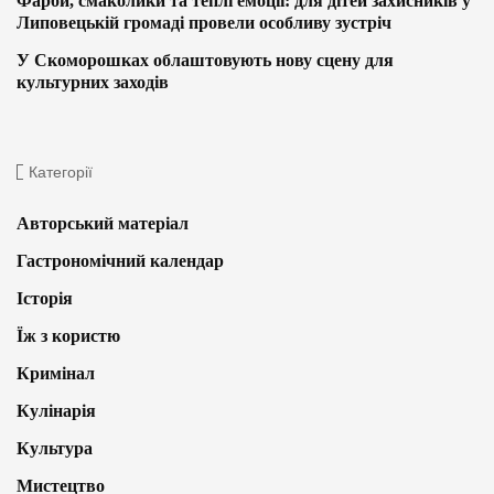
Фарби, смаколики та теплі емоції: для дітей захисників у
Липовецькій громаді провели особливу зустріч
У Скоморошках облаштовують нову сцену для
культурних заходів
Категорії
Авторський матеріал
Гастрономічний календар
Історія
Їж з користю
Кримінал
Кулінарія
Культура
Мистецтво