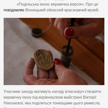
«Подільська ікона: керамічна версія». Про це
повідомляє
Вінницький обласний краєзнавчий музей.
Учасники заходу матимуть нагоду власноруч створити
керамічну ікону під керівництвом майстрині Вікторії
Ніколаєвої, яка поділиться тонкощами цього ремесла.