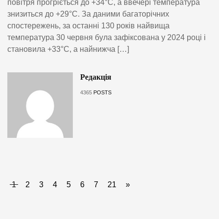
повітря прогріється до +34°C, а ввечері температура
знизиться до +29°C. За даними багаторічних
спостережень, за останні 130 років найвища
температура 30 червня була зафіксована у 2024 році і
становила +33°C, а найнижча […]
Редакція
4365
POSTS
1
2
3
4
5
6
7
21
»