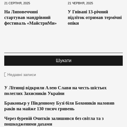
21 СЕРПНЯ, 2025
21 ЧЕРВНЯ, 2025
На Липовеччині
У Гнівані 13-річний
стартував мандрівний
підліток отримав термічні
фестиваль «МайстриМи»
опіки
Недавні записи
У Літинці відкрили Алею Слави на честь шістьох
полеглих Захисників України
Браконьєр у Південному Бузі біля Бохоників наловив
раків на майже 130 тисяч гривень
Через буревій Очитків залишився без світла та з
пошкодженими дахами