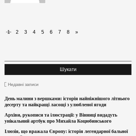
1
2
3
4
5
6
7
8
»
Недавні записи
День малини з вершками: історія найніжнішого літнього
десерту та найкращі ласощі з улюбленої ягоди
Архіви, рукописи та ілюстрації: у Вінниці видадуть
унікальний артбук про Михайла Коцюбинського
Ілюзія, що вражала Європу: історія легендарної бальної