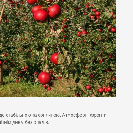
 буде стабільною та сонячною. Атмосферні фронти
ітнім днем без опадів.