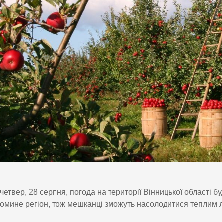
четвер, 28 серпня, погода на території Вінницької області
омине регіон, тож мешканці зможуть насолодитися теплим л