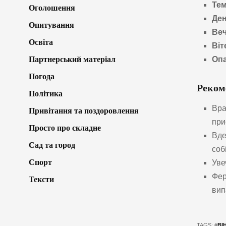
Тем
Оголошення
Де
Опитування
Веч
Освіта
Віт
Партнерський матеріал
Оп
Погода
Реком
Політика
Вра
Привітання та поздоровлення
при
Просто про складне
Вде
Сад та город
соб
Спорт
Уве
Фер
Тексти
вип
TAGS: #
ВІ