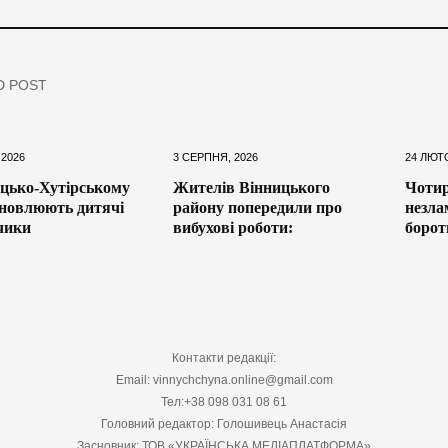
D POST
 2026
3 СЕРПНЯ, 2026
24 ЛЮТ
цько-Хутірському
Жителів Вінницького
Чотир
оновлюють дитячі
району попередили про
незла
чики
вибухові роботи:
борот
Контакти редакції:
Email: vinnychchyna.online@gmail.com
Тел:+38 098 031 08 61
Головний редактор: Голошивець Анастасія
Засновник: ТОВ «УКРАЇНСЬКА МЕДІАПЛАТФОРМА»