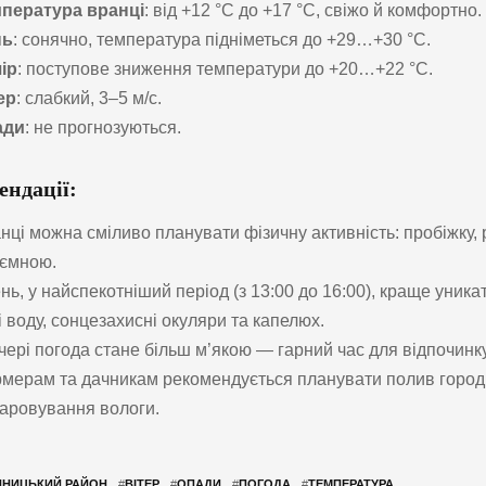
пература вранці
: від +12 °C до +17 °C, свіжо й комфортно.
нь
: сонячно, температура підніметься до +29…+30 °C.
ір
: поступове зниження температури до +20…+22 °C.
ер
: слабкий, 3–5 м/с.
ади
: не прогнозуються.
ендації:
нці можна сміливо планувати фізичну активність: пробіжку,
ємною.
нь, у найспекотніший період (з 13:00 до 16:00), краще уник
і воду, сонцезахисні окуляри та капелюх.
чері погода стане більш м’якою — гарний час для відпочинку 
мерам та дачникам рекомендується планувати полив городи
аровування вологи.
ННИЦЬКИЙ РАЙОН
#
ВІТЕР
#
ОПАДИ
#
ПОГОДА
#
ТЕМПЕРАТУРА