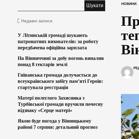
НОВИНИ
Пр
Недавні записи
те
У Літинській громаді шукають
патронатних вихователів: за роботу
Ві
передбачена офіційна зарплата
На Вінниччині за добу вогонь випалив
понад 8 гектарів землі
РЕ
Гніванська громада долучається до
всеукраїнського забігу пам’яті Героїв:
стартувала реєстрація
Матері полеглого Захисника з
Турбівської громади вручили почесну
відзнаку «Серце матері»
Якою буде погода у Вінницькому
районі 7 серпня: детальний прогноз