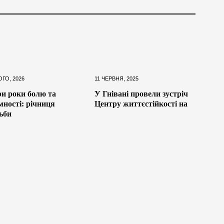
ОГО, 2026
11 ЧЕРВНЯ, 2025
и роки болю та
У Гнівані провели зустріч
мності: річниця
Центру життєстійкості на
ьби