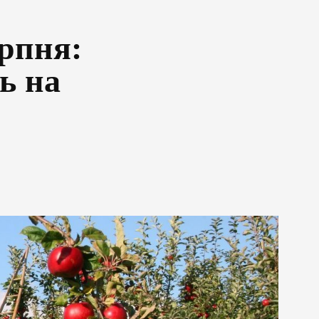
ерпня:
ь на