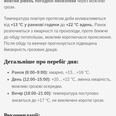
жовтий рівень погодної небезпеки
через можливі
грози.
Температура повітря протягом доби коливатиметься
від
+13 °C у ранкові години
до
+22 °C вдень
. Ранок
розпочнеться з хмарності та прохолоди, проте ближче
до обіду потеплішає, можливі короткочасні прояснення.
Після обіду та ввечері прогнозується підвищена
ймовірність грозових дощів.
Детальніше про перебіг дня:
Ранок (6:00–9:00):
хмарно, +13…+16 °C.
День (12:00–15:00):
+20…+22 °C, змінна хмарність,
можливі грозові осередки.
Вечір (18:00–21:00):
температура поступово
знизиться до +17 °C, не виключені короткі грози.
Рекомендації: