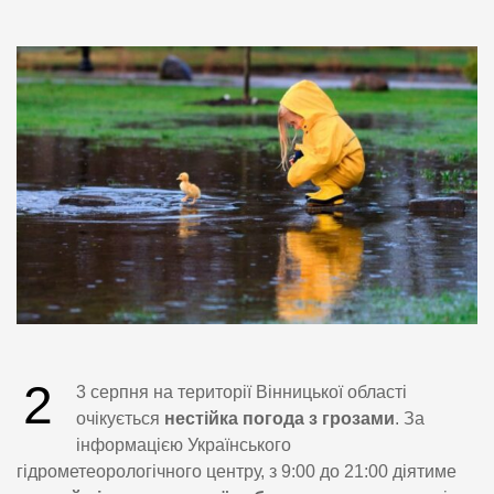
2
3 серпня на території Вінницької області
очікується
нестійка погода з грозами
. За
інформацією Українського
гідрометеорологічного центру, з 9:00 до 21:00 діятиме