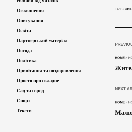
Новини від читачів
TAGS: #
ВІ
Оголошення
Опитування
Освіта
Партнерський матеріал
PREVIO
Погода
HOME
>
Н
Політика
Жител
Привітання та поздоровлення
Просто про складне
NEXT A
Сад та город
Спорт
HOME
>
Н
Тексти
Малюн