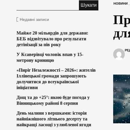
НОВИНИ
Пр
Недавні записи
дл
Майже 20 мільярдів для держави:
БЕБ відзвітувало про результати
детінізації за пів року
РЕ
У Ксаверівці чоловік впав у 15-
метрову криницю
«Пиріг Незалежності – 2026»: жителів
Іллінецької громади запрошують
долучитися до всеукраїнської
ініціативи
Дощ та до +25°: якою буде погода у
Вінницькому районі 8 серпня
День малини з вершками: історія
найніжнішого літнього десерту та
найкращі ласощі з улюбленої ягоди