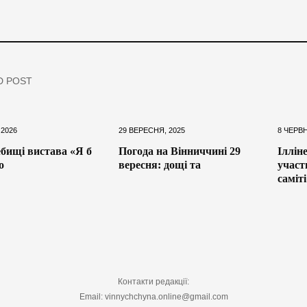
D POST
 2026
29 ВЕРЕСНЯ, 2025
8 ЧЕРВН
бищі вистава «Я б
Погода на Вінниччині 29
Іллін
о
вересня: дощі та
участ
саміті
Контакти редакції:
Email: vinnychchyna.online@gmail.com