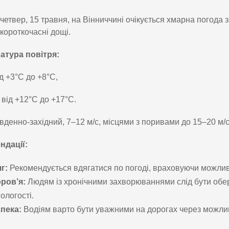
четвер, 15 травня, на Вінниччині очікується хмарна погода 
короткочасні дощі.
атура повітря:
ід +3°C до +8°C,
 від +12°C до +17°C.
івденно-західний, 7–12 м/с, місцями з поривами до 15–20 м/с
ндації:
г:
Рекомендується вдягатися по погоді, враховуючи можливі
ров’я:
Людям із хронічними захворюваннями слід бути обе
вологості.
пека:
Водіям варто бути уважними на дорогах через можливу