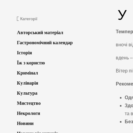
У
Категорії
Темпер
Авторський матеріал
Гастрономічний календар
вночі в
Історія
вдень –
Їж з користю
Вітер п
Кримінал
Кулінарія
Рекоме
Культура
Одя
Мистецтво
Здо
Некрологи
та 
Без
Новини