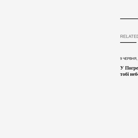
RELATE
9 ЧЕРВНЯ,
У Погре
тобі неб