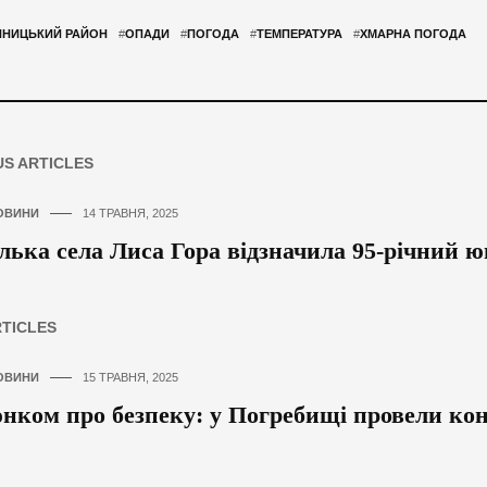
ННИЦЬКИЙ РАЙОН
#
ОПАДИ
#
ПОГОДА
#
ТЕМПЕРАТУРА
#
ХМАРНА ПОГОДА
US ARTICLES
ОВИНИ
14 ТРАВНЯ, 2025
ька села Лиса Гора відзначила 95-річний ю
RTICLES
ОВИНИ
15 ТРАВНЯ, 2025
ком про безпеку: у Погребищі провели кон