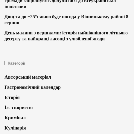
громади запрошують долучитися до всеукраїнської
ініціативи
Дощ та до +25°: якою буде погода у Вінницькому районі 8
серпня
День малини з вершками: історія найніжнішого літнього
десерту та найкращі ласощі з улюбленої ягоди
Категорії
Авторський матеріал
Гастрономічний календар
Історія
Їж з користю
Кримінал
Кулінарія