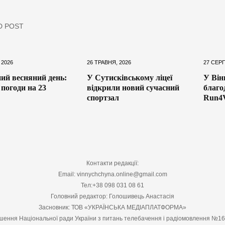
D POST
 2026
26 ТРАВНЯ, 2026
27 СЕРП
ий весняний день:
У Сутисківському ліцеї
У Він
 погоди на 23
відкрили новий сучасний
благо
спортзал
Run4V
Контакти редакції:
Email: vinnychchyna.online@gmail.com
Тел:+38 098 031 08 61
Головний редактор: Голошивець Анастасія
Засновник: ТОВ «УКРАЇНСЬКА МЕДІАПЛАТФОРМА»
шення Національної ради України з питань телебачення і радіомовлення №1