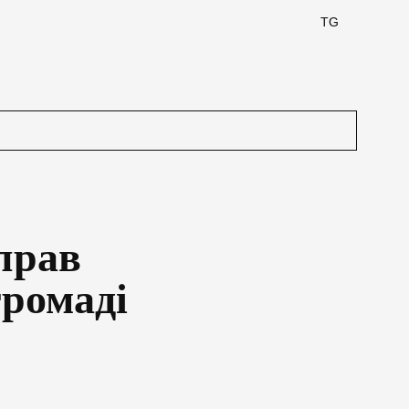
TG
прав
громаді