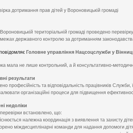
Вороновицькій територіальній громаді проведено перевірку
межах державного контролю за дотриманням законодавства 
повідомляє
Головне управління Нацсоцслужби у Вінниць
ка мала не лише контрольний, а й консультативно-методичн
вні результати
ено професійність та відповідальність працівників Служби, 
алювати організаційні процеси для підвищення ефективност
ні недоліки
 перевірки встановлено, що:
ійснюється належна координація з виявлення та захисту діте
ворено міждисциплінарні команди для надання допомоги діт