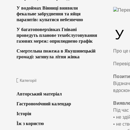
У водоймах Вінниці виявили
фекальне забруднення та яйця
паразитів: купатися небезпечно
У
У багатоповерхівках Гнівані
проведуть планове техобслуговування
газових мереж: оприлюднено графік
Про це
Смертельна пожежа в Якушинецькій
громаді: загинула літня жінка
Перевір
Позити
Категорії
Відзнач
вдоскон
Авторський матеріал
Виявле
Гастрономічний календар
Під час
Історія
• не зд
Їж з користю
• не ст