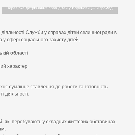
Перевірка дотримання прав дітей у Вороновицькій громаді
 діяльності Служби у справах дітей селищної ради в
у сфері соціального захисту дітей.
кій області
ий характер.
їхнє сумлінне ставлення до роботи та готовність
і діяльності.
й, які перебувають у складних життєвих обставинах;
ям;