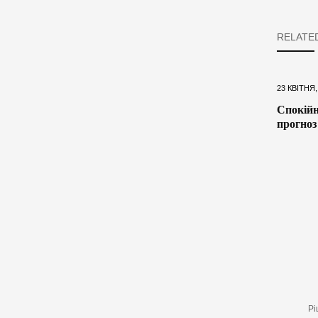
RELATE
23 КВІТНЯ,
Спокійн
прогноз
Рі