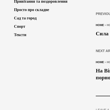
Привітання та поздоровлення
Просто про складне
PREVIO
Сад та город
HOME
>
Н
Спорт
Сила 
Тексти
NEXT A
HOME
>
Н
На Ві
порно
LEAVE A