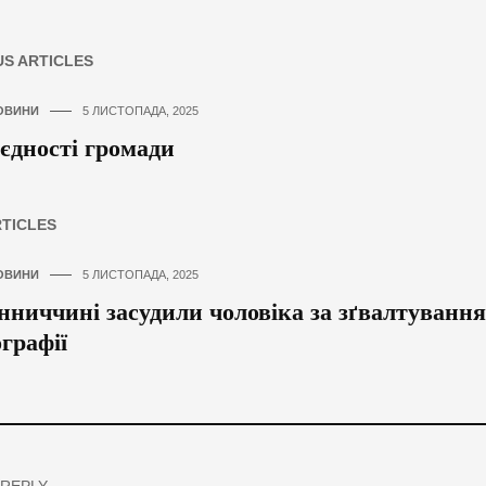
US ARTICLES
ОВИНИ
5 ЛИСТОПАДА, 2025
єдності громади
RTICLES
ОВИНИ
5 ЛИСТОПАДА, 2025
нниччині засудили чоловіка за зґвалтування
графії
 REPLY