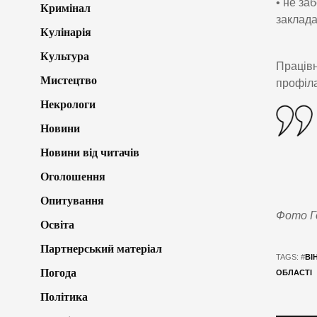
• не за
Кримінал
заклада
Кулінарія
Культура
Працівн
Мистецтво
профіла
Некрологи
Новини
Новини від читачів
Оголошення
Опитування
Фото Го
Освіта
Партнерський матеріал
TAGS: #
ВІ
Погода
ОБЛАСТІ
Політика