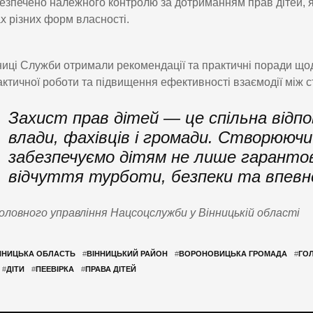
безпечено належного контролю за дотриманням прав дітей, 
х різних форм власності.
иці Служби отримали рекомендації та практичні поради щод
ктичної роботи та підвищення ефективності взаємодії між 
Захист прав дітей — це спільна відпов
влади, фахівців і громади. Створююч
забезпечуємо дітям не лише гарантова
відчуття турботи, безпеки та впевн
ловного управління Нацсоцслужби у Вінницькій області
ННИЦЬКА ОБЛАСТЬ
#
ВІННИЦЬКИЙ РАЙОН
#
ВОРОНОВИЦЬКА ГРОМАДА
#
ГОЛ
#
ДІТИ
#
ПЕЕВІРКА
#
ПРАВА ДІТЕЙ