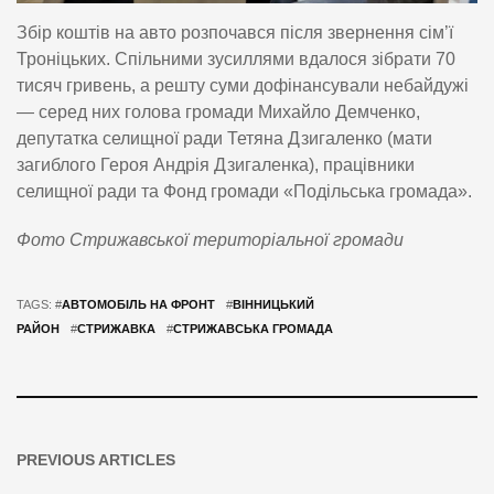
Збір коштів на авто розпочався після звернення сім’ї
Троніцьких. Спільними зусиллями вдалося зібрати 70
тисяч гривень, а решту суми дофінансували небайдужі
— серед них голова громади Михайло Демченко,
депутатка селищної ради Тетяна Дзигаленко (мати
загиблого Героя Андрія Дзигаленка), працівники
селищної ради та Фонд громади «Подільська громада».
Фото Стрижавської територіальної громади
TAGS: #
АВТОМОБІЛЬ НА ФРОНТ
#
ВІННИЦЬКИЙ
РАЙОН
#
СТРИЖАВКА
#
СТРИЖАВСЬКА ГРОМАДА
PREVIOUS ARTICLES