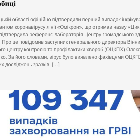
обиці
цькій області офіційно підтвердили перший випадок інфіку
антом коронавірусу лінії «Омікрон», що отримав назву «Цик
 підтвердила референс-лабораторія Центру громадського з
. Про це повідомив заступник генерального директора Вінн
го центру контролю та профілактики хвороб (ОЦКПХ) Олек
ко. За його словами, вірус було виявлено фахівцями ОЦКПХ
х досліджень зразків. […]