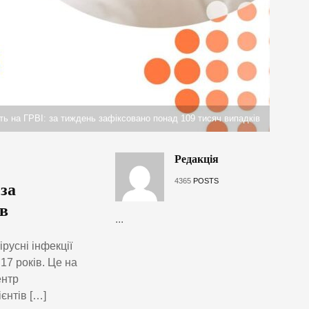
ть на ГРВІ: за тиждень зафіксовано понад 109 тисяч випадків
Редакція
4365
POSTS
за
в
...
ірусні інфекції
17 років. Це на
ентр
єнтів […]