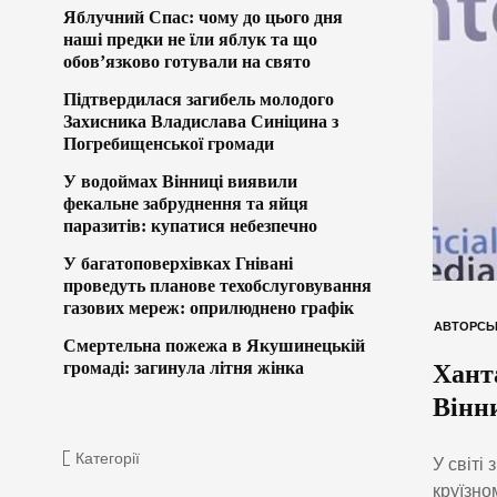
Яблучний Спас: чому до цього дня
наші предки не їли яблук та що
обов’язково готували на свято
Підтвердилася загибель молодого
Захисника Владислава Синіцина з
Погребищенської громади
У водоймах Вінниці виявили
фекальне забруднення та яйця
паразитів: купатися небезпечно
У багатоповерхівках Гнівані
проведуть планове техобслуговування
газових мереж: оприлюднено графік
АВТОРСЬ
Смертельна пожежа в Якушинецькій
громаді: загинула літня жінка
Ханта
Вінн
Категорії
У світі
круїзно