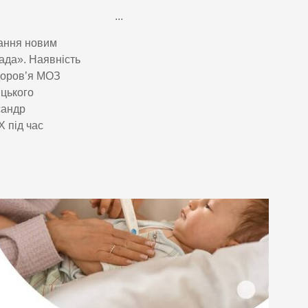
...
вання новим
ада». Наявність
доров’я МОЗ
ицького
сандр
 під час