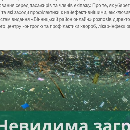
вання серед пасажирів та членів екіпажу. Про те, як уберег
ї та які заходи профілактики є найефективнішими, ексклюзи
стам видання «Вінницький район онлайн» розповів директо
го центру контролю та профілактики хвороб, лікар-інфекціон