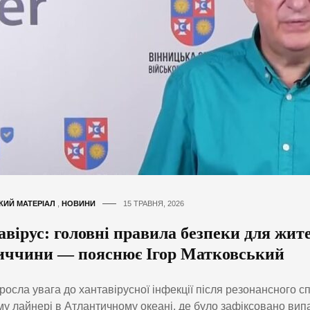
КИЙ МАТЕРІАЛ
,
НОВИНИ
15 ТРАВНЯ, 2026
вірус: головні правила безпеки для жит
иччини — пояснює Ігор Матковський
 зросла увага до хантавірусної інфекції після резонансного с
му лайнері в Атлантичному океані, де було зафіксовано вип