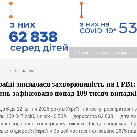
В Україні знизилася захворюваніс
15 КВІТНЯ, 2026
аїні знизилася захворюваність на ГРВІ: 
ень зафіксовано понад 109 тисяч випадкі
 з 6 до 12 квітня 2026 року в Україні на гострі респіраторні в
ли 109 347 осіб, з яких 46 509 — дорослі та 62 838 — діти до 
нше порівняно з попереднім тижнем. Про це повідомляє Ц
ького здоровʼя України За цей час госпіталізовано 2675 паці