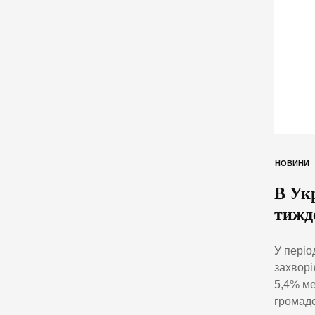
НОВИНИ
В Укр
тижд
У період
захворі
5,4% ме
громадс