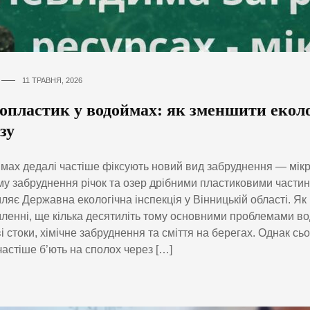
11 ТРАВНЯ, 2026
опластик у водоймах: як зменшити екол
зу
мах дедалі частіше фіксують новий вид забруднення — мік
у забруднення річок та озер дрібними пластиковими части
ляє Державна екологічна інспекція у Вінницькій області⁠. Як
ленні, ще кілька десятиліть тому основними проблемами в
і стоки, хімічне забруднення та сміття на берегах. Однак сь
частіше б’ють на сполох через […]