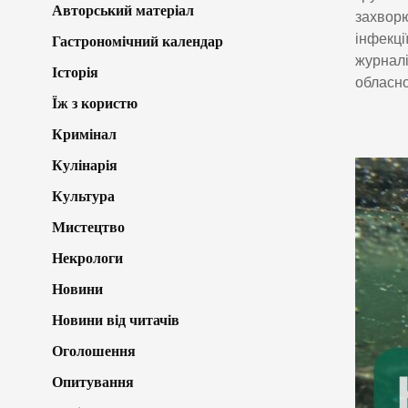
Авторський матеріал
захворю
інфекці
Гастрономічний календар
журналі
Історія
обласно
Їж з користю
Кримінал
Кулінарія
Культура
Мистецтво
Некрологи
Новини
Новини від читачів
Оголошення
Опитування