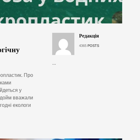
Редакція
4365
POSTS
огічну
...
ропластик. Про
нками
 йдеться у
одойм вважали
огодні екологи