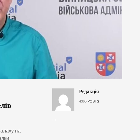
Редакція
4365
POSTS
елів
...
палаху на
адки