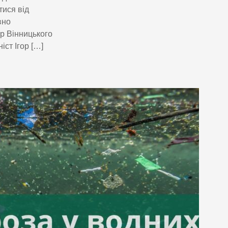
тися від
вно
р Вінницького
іст Ігор […]