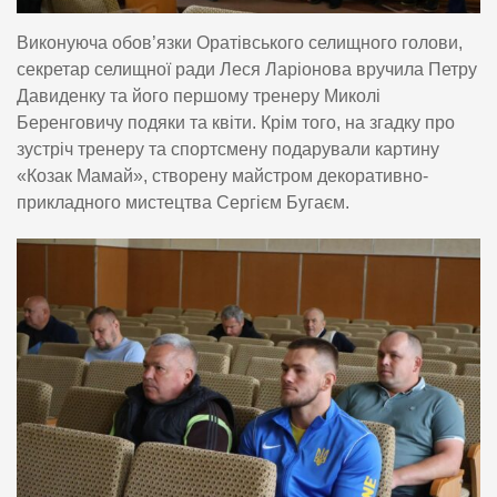
Виконуюча обов’язки Оратівського селищного голови,
секретар селищної ради Леся Ларіонова вручила Петру
Давиденку та його першому тренеру Миколі
Беренговичу подяки та квіти. Крім того, на згадку про
зустріч тренеру та спортсмену подарували картину
«Козак Мамай», створену майстром декоративно-
прикладного мистецтва Сергієм Бугаєм.