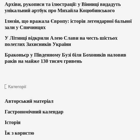
Архіви, рукописи та ілюстрації: у Вінниці видадуть
унікальний артбук про Михайла Коцюбинського
Ілюзія, що вражала Європу: історія легендарної бальної
зали у Спичинцях
У Літинці відкрили Алею Слави на честь шістьох
полеглих Захисників України
Браконьєр у Південному Бузі біля Бохоників наловив
раків на майже 130 тисяч гривень
Категорії
Авторський матеріал
Гастрономічний календар
Історія
Їж з користю