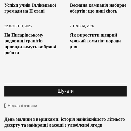
Успіхи учнів Іллінецької
Весняна кампанія набирає
громади на ІІ етапі
обертів: що нині сіють
22 ЖОВТНЯ, 2025
7 ТРАВНЯ, 2026
На Писарівському
Як виростити щедрий
родовищі гранітів
урожай томатів: поради
проводитимуть вибухові
для
роботи
Недавні записи
День малини з вершками: історія найніжнішого літнього
десерту та найкращі ласощі з улюбленої ягоди