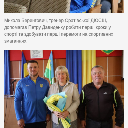
Микола Беренгович, тренер Оратівської ДЮСШ,
допомагав Петру Давиденку робити перші кроки у
спорті та здобувати перші перемоги на спортивних
змаганнях.