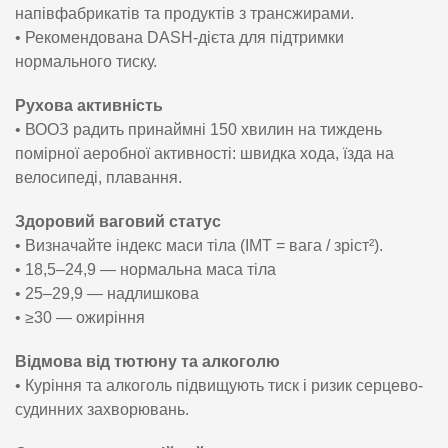
напівфабрикатів та продуктів з трансжирами.
• Рекомендована DASH-дієта для підтримки
нормального тиску.
Рухова активність
• ВООЗ радить принаймні 150 хвилин на тиждень
помірної аеробної активності: швидка хода, їзда на
велосипеді, плавання.
Здоровий ваговий статус
• Визначайте індекс маси тіла (ІМТ = вага / зріст²).
• 18,5–24,9 — нормальна маса тіла
• 25–29,9 — надлишкова
• ≥30 — ожиріння
Відмова від тютюну та алкоголю
• Куріння та алкоголь підвищують тиск і ризик серцево-
судинних захворювань.