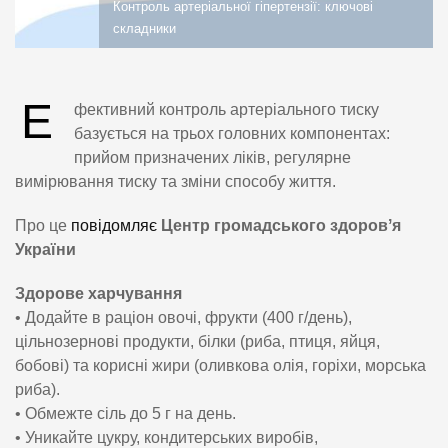
Контроль артеріальної гіпертензії: ключові
складники
Е
фективний контроль артеріального тиску
базується на трьох головних компонентах:
прийом призначених ліків, регулярне
вимірювання тиску та зміни способу життя.
Про це
повідомляє
Центр громадського здоровʼя
України
Здорове харчування
• Додайте в раціон овочі, фрукти (400 г/день),
цільнозернові продукти, білки (риба, птиця, яйця,
бобові) та корисні жири (оливкова олія, горіхи, морська
риба).
• Обмежте сіль до 5 г на день.
• Уникайте цукру, кондитерських виробів,