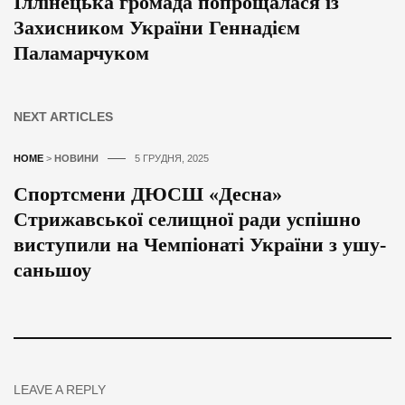
Іллінецька громада попрощалася із
Захисником України Геннадієм
Паламарчуком
NEXT ARTICLES
HOME
>
НОВИНИ
5 ГРУДНЯ, 2025
Спортсмени ДЮСШ «Десна»
Стрижавської селищної ради успішно
виступили на Чемпіонаті України з ушу-
саньшоу
LEAVE A REPLY