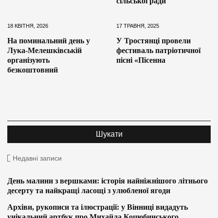
сільської ради
18 КВІТНЯ, 2026
17 ТРАВНЯ, 2025
На поминальний день у
У Тростянці провели
Лука-Мелешківській
фестиваль патріотичної
організують
пісні «Пісенна
безкоштовний
Недавні записи
День малини з вершками: історія найніжнішого літнього
десерту та найкращі ласощі з улюбленої ягоди
Архіви, рукописи та ілюстрації: у Вінниці видадуть
унікальний артбук про Михайла Коцюбинського