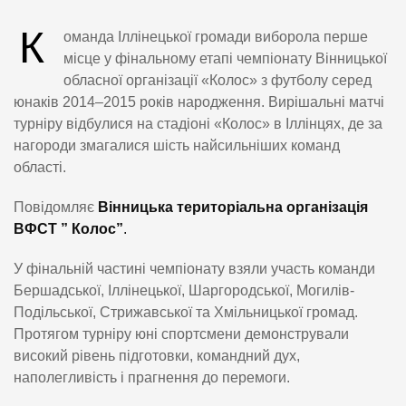
К
оманда Іллінецької громади виборола перше
місце у фінальному етапі чемпіонату Вінницької
обласної організації «Колос» з футболу серед
юнаків 2014–2015 років народження. Вирішальні матчі
турніру відбулися на стадіоні «Колос» в Іллінцях, де за
нагороди змагалися шість найсильніших команд
області.
Повідомляє
Вінницька територіальна організація
ВФСТ ” Колос”
.
У фінальній частині чемпіонату взяли участь команди
Бершадської, Іллінецької, Шаргородської, Могилів-
Подільської, Стрижавської та Хмільницької громад.
Протягом турніру юні спортсмени демонстрували
високий рівень підготовки, командний дух,
наполегливість і прагнення до перемоги.