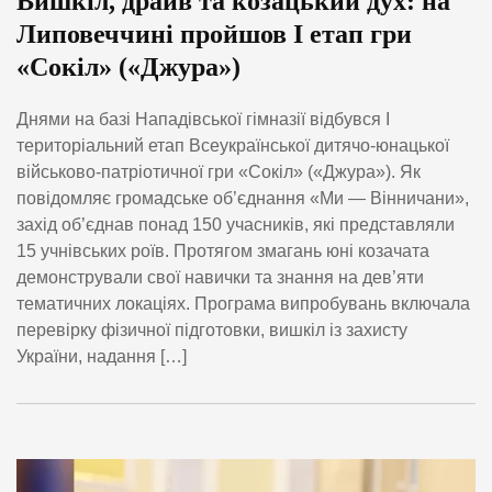
Вишкіл, драйв та козацький дух: на
Липовеччині пройшов І етап гри
«Сокіл» («Джура»)
Днями на базі Нападівської гімназії відбувся І
територіальний етап Всеукраїнської дитячо-юнацької
військово-патріотичної гри «Сокіл» («Джура»). Як
повідомляє громадське об’єднання «Ми — Вінничани»,
захід об’єднав понад 150 учасників, які представляли
15 учнівських роїв. Протягом змагань юні козачата
демонстрували свої навички та знання на дев’яти
тематичних локаціях. Програма випробувань включала
перевірку фізичної підготовки, вишкіл із захисту
України, надання […]