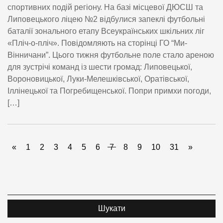
спортивних подій регіону. На базі місцевої ДЮСШ та
Липовецького ліцею №2 відбулися запеклі футбольні
баталії зонального етапу Всеукраїнських шкільних ліг
«Пліч-о-пліч». Повідомляють на сторінці ГО “Ми-
Вінничани”. Цього тижня футбольне поле стало ареною
для зустрічі команд із шести громад: Липовецької,
Вороновицької, Луки-Мелешківської, Оратівської,
Іллінецької та Погребищенської. Попри примхи погоди,
[…]
«
1
2
3
4
5
6
7
8
9
10
31
»