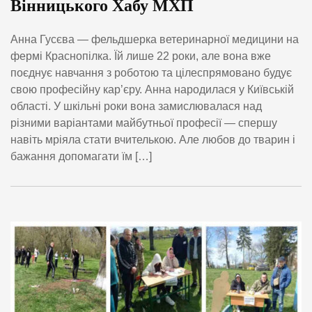
Вінницького Хабу МХП
Анна Гусєва — фельдшерка ветеринарної медицини на
фермі Краснопілка. Їй лише 22 роки, але вона вже
поєднує навчання з роботою та цілеспрямовано будує
свою професійну кар’єру. Анна народилася у Київській
області. У шкільні роки вона замислювалася над
різними варіантами майбутньої професії — спершу
навіть мріяла стати вчителькою. Але любов до тварин і
бажання допомагати їм […]