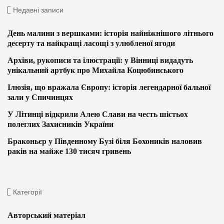
Недавні записи
День малини з вершками: історія найніжнішого літнього
десерту та найкращі ласощі з улюбленої ягоди
Архіви, рукописи та ілюстрації: у Вінниці видадуть
унікальний артбук про Михайла Коцюбинського
Ілюзія, що вражала Європу: історія легендарної бальної
зали у Спичинцях
У Літинці відкрили Алею Слави на честь шістьох
полеглих Захисників України
Браконьєр у Південному Бузі біля Бохоників наловив
раків на майже 130 тисяч гривень
Категорії
Авторський матеріал