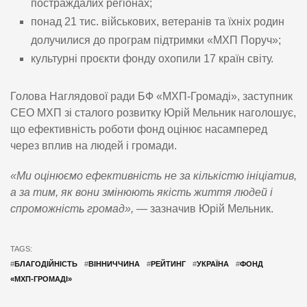
постраждалих регіонах;
понад 21 тис. військових, ветеранів та їхніх родин
долучилися до програм підтримки «МХП Поруч»;
культурні проєкти фонду охопили 17 країн світу.
Голова Наглядової ради БФ «МХП-Громаді», заступник
CEO МХП зі сталого розвитку Юрій Мельник наголошує,
що ефективність роботи фонд оцінює насамперед
через вплив на людей і громади.
«Ми оцінюємо ефективність не за кількістю ініціатив,
а за тим, як вони змінюють якість життя людей і
спроможність громад»,
— зазначив Юрій Мельник.
TAGS:
#
БЛАГОДІЙНІСТЬ
#
ВІННИЧЧИНА
#
РЕЙТИНГ
#
УКРАЇНА
#
ФОНД
«МХП-ГРОМАДІ»