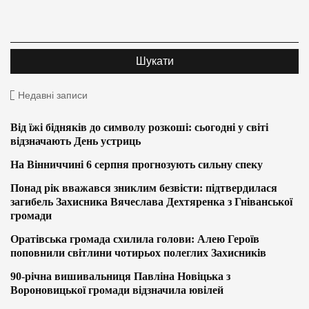
Недавні записи
Від їжі бідняків до символу розкоші: сьогодні у світі
відзначають День устриць
На Вінниччині 6 серпня прогнозують сильну спеку
Понад рік вважався зниклим безвісти: підтвердилася
загибель Захисника Вячеслава Дехтяренка з Гніванської
громади
Оратівська громада схилила голови: Алею Героїв
поповнили світлини чотирьох полеглих Захисників
90-річна вишивальниця Павліна Новіцька з
Вороновицької громади відзначила ювілей