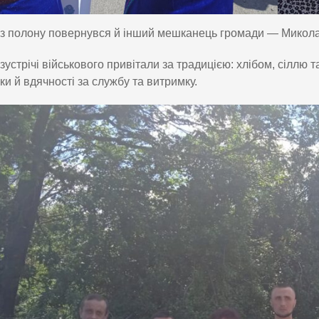
з полону повернувся й інший мешканець громади — Микол
 зустрічі військового привітали за традицією: хлібом, сіл
ки й вдячності за службу та витримку.