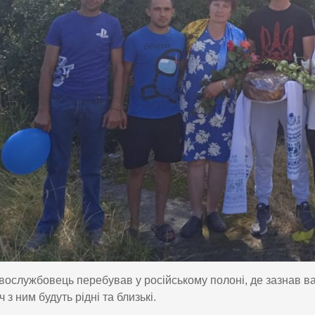
вослужбовець перебував у російському полоні, де зазнав в
 з ним будуть рідні та близькі.