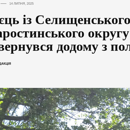
14 ЛИПНЯ, 2025
єць із Селищенськог
аростинського округу
вернувся додому з по
ДАКЦІЯ