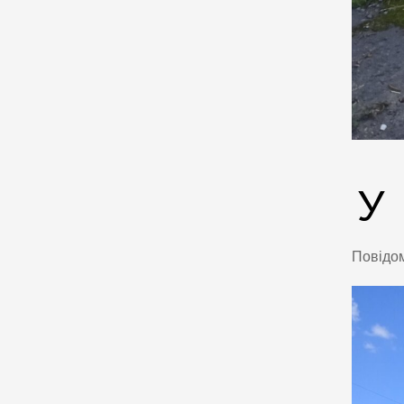
У
Повідо