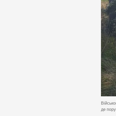
Військо
де поруч