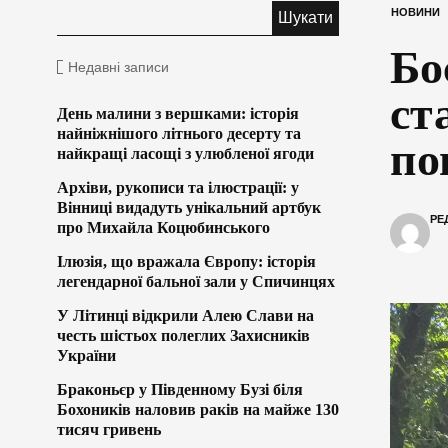
НОВИНИ
Бо
Недавні записи
ст
День малини з вершками: історія
найніжнішого літнього десерту та
по
найкращі ласощі з улюбленої ягоди
Архіви, рукописи та ілюстрації: у
Вінниці видадуть унікальний артбук
РЕ
про Михайла Коцюбинського
Ілюзія, що вражала Європу: історія
легендарної бальної зали у Спичинцях
У Літинці відкрили Алею Слави на
честь шістьох полеглих Захисників
України
Браконьєр у Південному Бузі біля
Бохоників наловив раків на майже 130
тисяч гривень