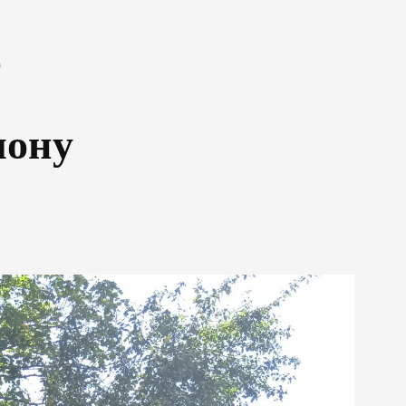
о
лону