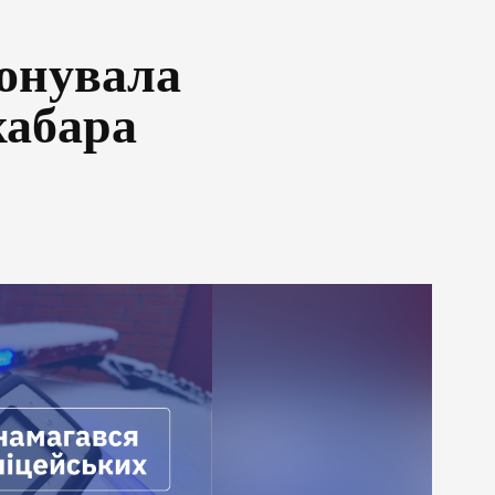
понувала
хабара