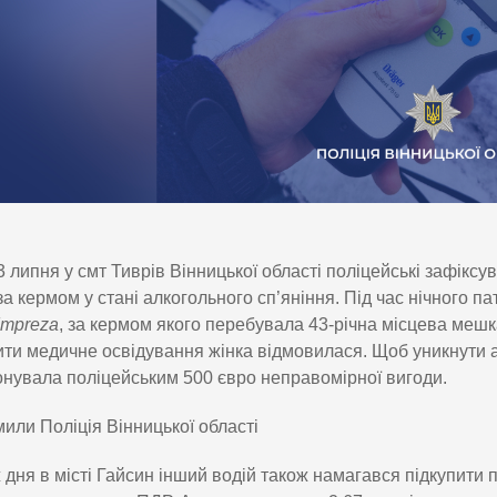
3 липня у смт Тиврів Вінницької області поліцейські зафіксу
за кермом у стані алкогольного сп’яніння. Під час нічного 
Impreza
, за кермом якого перебувала 43-річна місцева мешка
ти медичне освідування жінка відмовилася. Щоб уникнути ад
нувала поліцейським 500 євро неправомірної вигоди.
или Поліція Вінницької області
 дня в місті Гайсин інший водій також намагався підкупити 