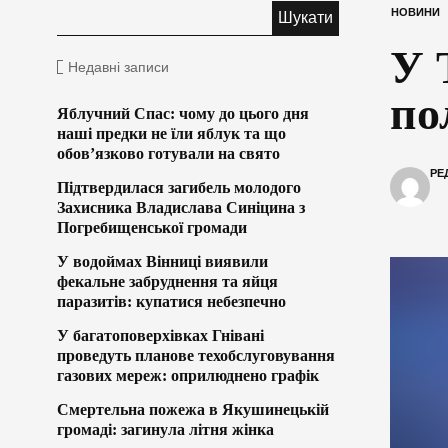
НОВИНИ
У 
Недавні записи
по
Яблучний Спас: чому до цього дня
наші предки не їли яблук та що
обов’язково готували на свято
РЕ
Підтвердилася загибель молодого
Захисника Владислава Синіцина з
Погребищенської громади
У водоймах Вінниці виявили
фекальне забруднення та яйця
паразитів: купатися небезпечно
У багатоповерхівках Гнівані
проведуть планове техобслуговування
газових мереж: оприлюднено графік
Смертельна пожежа в Якушинецькій
громаді: загинула літня жінка