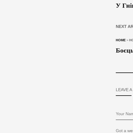
У Гні
NEXT A
HOME
>
Н
Боєць
LEAVE A