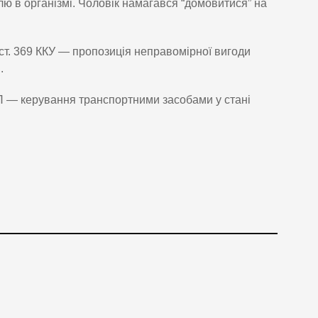
ю в організмі. Чоловік намагався “домовитися” на
 ст. 369 ККУ — пропозиція неправомірної вигоди
.
пАП — керування транспортними засобами у стані