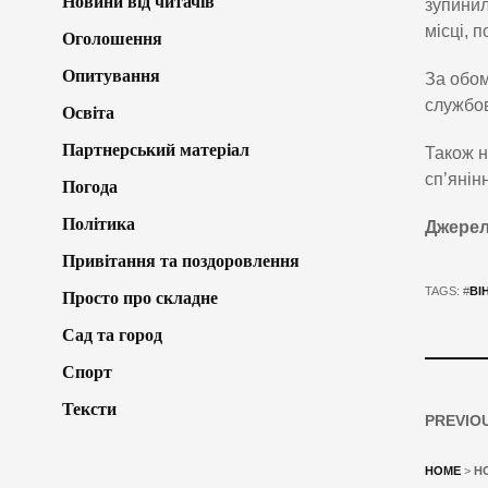
Новини від читачів
зупинил
місці, 
Оголошення
Опитування
За обом
службов
Освіта
Партнерський матеріал
Також н
сп’янін
Погода
Політика
Джерел
Привітання та поздоровлення
TAGS: #
ВІ
Просто про складне
Сад та город
Спорт
Тексти
PREVIO
HOME
>
Н