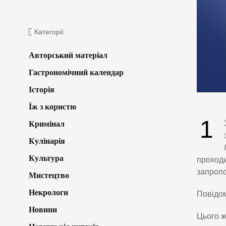
Категорії
Авторський матеріал
Гастрономічний календар
Історія
Їж з користю
1
Кримінал
Кулінарія
Культура
проходи
запропо
Мистецтво
Некрологи
Повідом
Новини
Цього ж