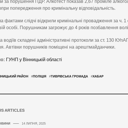
и за порушення ПДР. Алкотест показав 2,67 проміле алкогол
попри попередження про кримінальну відповідальність.
а фактами слідчі відкрили кримінальні провадження за ч. 1
ій особі. Порушникам загрожує до 4 років позбавлення волі
а водіїв складені адміністративні протоколи за ст. 130 КУ
ня. Автівки порушників поміщені на арештмайданчики.
о:
ГУНП у Вінницькій області
ННИЦЬКИЙ РАЙОН
#
ПОЛІЦІЯ
#
ТИВРІВСЬКА ГРОМАДА
#
ХАБАР
US ARTICLES
ОВИНИ
14 ЛИПНЯ, 2025