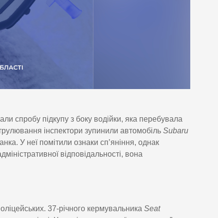
вали спробу підкупу з боку водійки, яка перебувала
патрулювання інспектори зупинили автомобіль
Subaru
нка. У неї помітили ознаки сп’яніння, однак
міністративної відповідальності, вона
поліцейських. 37-річного кермувальника
Seat