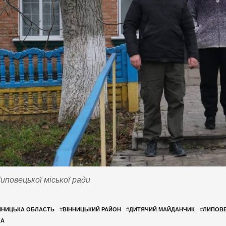
повецької міської ради
ННИЦЬКА ОБЛАСТЬ
#
ВІННИЦЬКИЙ РАЙОН
#
ДИТЯЧИЙ МАЙДАНЧИК
#
ЛИПОВЕ
КА