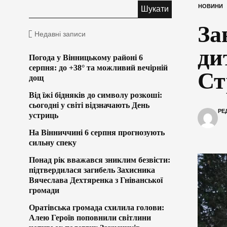
НОВИНИ
За
Недавні записи
ди
Погода у Вінницькому районі 6
серпня: до +38° та можливий вечірній
Ст
дощ
Від їжі бідняків до символу розкоші:
сьогодні у світі відзначають День
РЕ
устриць
На Вінниччині 6 серпня прогнозують
сильну спеку
Понад рік вважався зниклим безвісти:
підтвердилася загибель Захисника
Вячеслава Дехтяренка з Гніванської
громади
Оратівська громада схилила голови:
Алею Героїв поповнили світлини