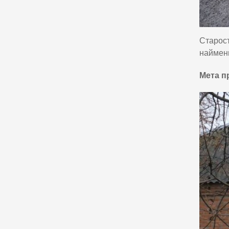
Старост
найменш
Мета п