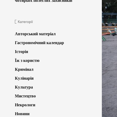
чотирьох полеглих Захисників
Категорії
Авторський матеріал
Гастрономічний календар
Історія
Їж з користю
Кримінал
Кулінарія
Культура
Мистецтво
Некрологи
Новини