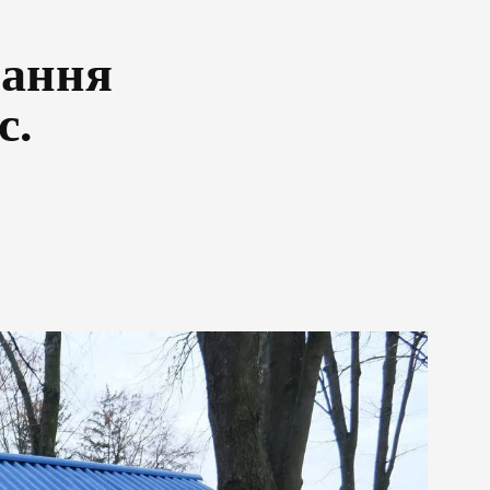
вання
с.