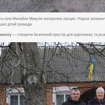
а села Михайло Микулін контролює процес. Наразі залишил
их дітей громади.
роєкту
— створити безпечний простір для відпочинку та розв