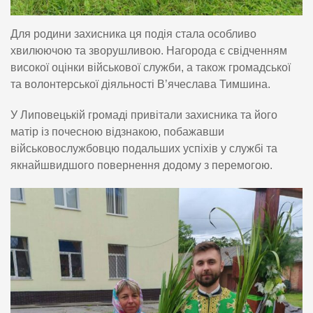
Для родини захисника ця подія стала особливо
хвилюючою та зворушливою. Нагорода є свідченням
високої оцінки військової служби, а також громадської
та волонтерської діяльності В’ячеслава Тимшина.
У Липовецькій громаді привітали захисника та його
матір із почесною відзнакою, побажавши
військовослужбовцю подальших успіхів у службі та
якнайшвидшого повернення додому з перемогою.