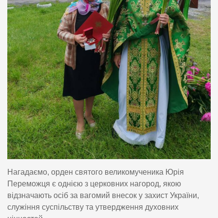
Нагадаємо, орден святого великомученика Юрія
Переможця є однією з церковних нагород, якою
відзначають осіб за вагомий внесок у захист України,
служіння суспільству та утвердження духовних