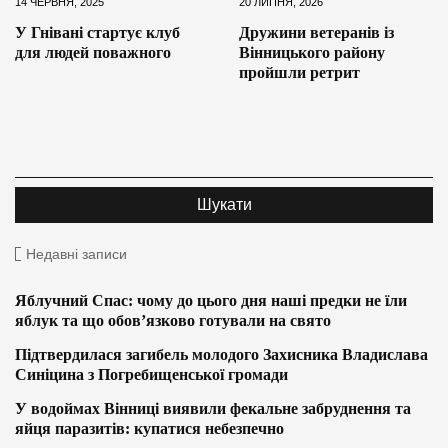
14 ЧЕРВНЯ, 2025
20 ЛИПНЯ, 2026
У Гнівані стартує клуб
Дружини ветеранів із
для людей поважного
Вінницького району
пройшли ретрит
Недавні записи
Яблучний Спас: чому до цього дня наші предки не їли
яблук та що обов’язково готували на свято
Підтвердилася загибель молодого Захисника Владислава
Синіцина з Погребищенської громади
У водоймах Вінниці виявили фекальне забруднення та
яйця паразитів: купатися небезпечно