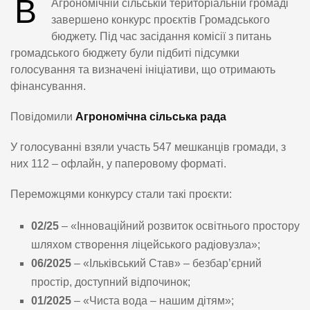
В
Агрономічній сільській територіальній громаді
завершено конкурс проєктів Громадського
бюджету. Під час засідання комісії з питань
громадського бюджету були підбиті підсумки
голосування та визначені ініціативи, що отримають
фінансування.
Повідомили
Агрономічна сільська рада
У голосуванні взяли участь 547 мешканців громади, з
них 112 – офлайн, у паперовому форматі.
Переможцями конкурсу стали такі проєкти:
02/25
– «Інноваційний розвиток освітнього простору
шляхом створення ліцейського радіовузла»;
06/2025
– «Ільківський Став» – безбар’єрний
простір, доступний відпочинок;
01/2025
– «Чиста вода – нашим дітям»;