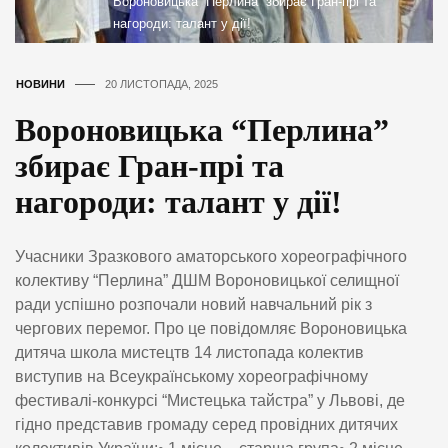
Вороновицька “Перлина” збирає Гран-прі та
нагороди: талант у дії!
НОВИНИ
20 ЛИСТОПАДА, 2025
Вороновицька “Перлина”
збирає Гран-прі та
нагороди: талант у дії!
Учасники Зразкового аматорського хореографічного
колективу “Перлина” ДШМ Вороновицької селищної
ради успішно розпочали новий навчальний рік з
чергових перемог. Про це повідомляє Вороновицька
дитяча школа мистецтв 14 листопада колектив
виступив на Всеукраїнському хореографічному
фестивалі-конкурсі “Мистецька тайстра” у Львові, де
гідно представив громаду серед провідних дитячих