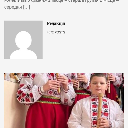
колективів України:• 1 місце – старша група• 2 місце –
середня […]
Редакція
4372
POSTS