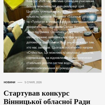
Конкурс-2026 надаватиме громадам-учасникам
більше можливостей для реалізації ідей.
Цьогоріч громади зможуть подавати необмежену
кількість проєктів. Напрями «Безпека і оборона»
та «Турбота» в умовах Конкурсу залишаються
пріоритетними. Збройним Силам України потрібна
наша підтримка. Особливу увагу маємо приділити
облаштуванню ветеранських просторів,
допомогти адаптуватися до мирного життя тим,
хто нас захищав. Цьогоріч посилюємо напрям
«Стійкість». Це можливість реалізації проєктів,
спрямованих на відновлення та забезпечення
стабільної роботи систем водо-, тепло-,
енергозабезпечення в громадах
НОВИНИ
5 СІЧНЯ, 2026
Стартував конкурс
Вінницької обласної Ради