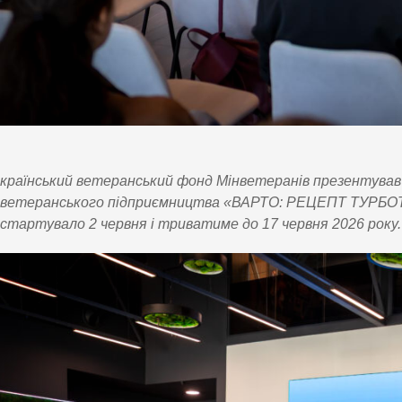
країнський ветеранський фонд Мінветеранів презентував
ветеранського підприємництва «ВАРТО: РЕЦЕПТ ТУРБОТИ»
стартувало 2 червня і триватиме до 17 червня 2026 року.