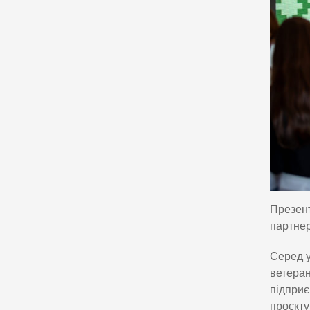
Презент
партнер
Серед у
ветеран
підприє
проєкту