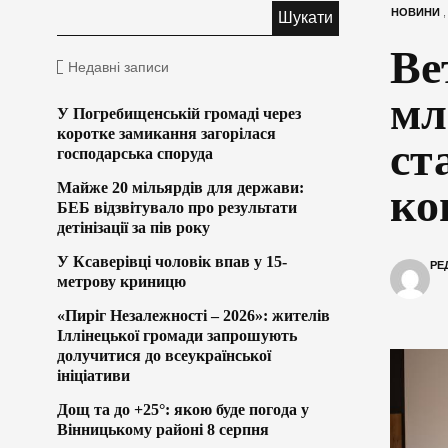
НОВИНИ
Ве
Недавні записи
мл
У Погребищенській громаді через
коротке замикання загорілася
ст
господарська споруда
Майже 20 мільярдів для держави:
ко
БЕБ відзвітувало про результати
детінізації за пів року
У Ксаверівці чоловік впав у 15-
РЕ
метрову криницю
«Пиріг Незалежності – 2026»: жителів
Іллінецької громади запрошують
долучитися до всеукраїнської
ініціативи
Дощ та до +25°: якою буде погода у
Вінницькому районі 8 серпня