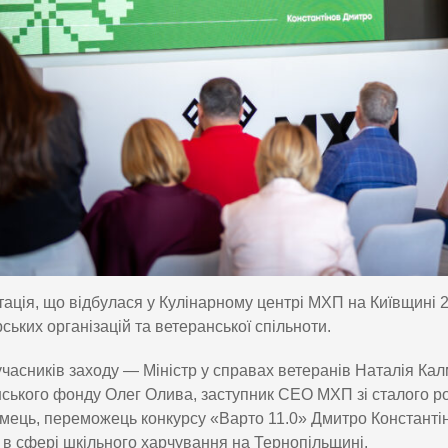
ація, що відбулася у Кулінарному центрі МХП на Київщині 2 
ських організацій та ветеранської спільноти.
часників заходу — Міністр у справах ветеранів Наталія Кал
ського фонду Олег Олива, заступник СЕО МХП зі сталого ро
мець, переможець конкурсу «Варто 11.0» Дмитро Константін
 в сфері шкільного харчування на Тернопільщині.