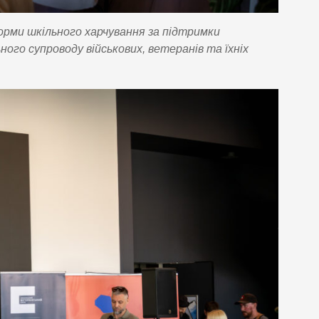
орми шкільного харчування за підтримки
ого супроводу військових, ветеранів та їхніх