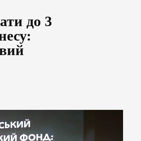
ати до 3
несу:
овий