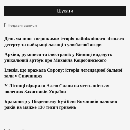
Недавні записи
День малини з вершками: історія найніжнішого літнього
десерту та найкращі ласощі з улюбленої ягоди
Архіви, рукописи та ілюстрації: у Вінниці видадуть
унікальний артбук про Михайла Коцюбинського
Ілюзія, що вражала Європу: історія легендарної бальної
зали у Спичинцях
У Літинці відкрили Алею Слави на честь шістьох
полеглих Захисників України
Браконьєр у Південному Бузі біля Бохоників наловив
раків на майже 130 тисяч гривень