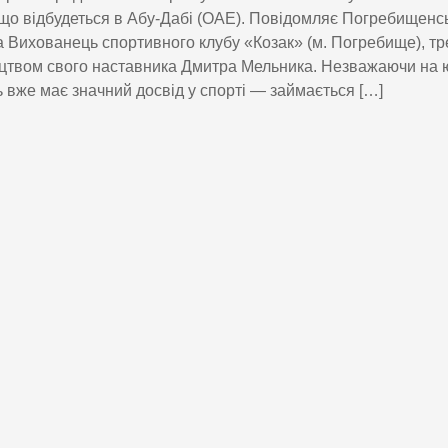
що відбудеться в Абу-Дабі (ОАЕ). Повідомляє Погребищенс
 Вихованець спортивного клубу «Козак» (м. Погребище), тр
цтвом свого наставника Дмитра Мельника. Незважаючи на ю
 вже має значний досвід у спорті — займається […]