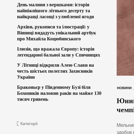
День малини з вершками: історія
найніжнішого літнього десерту та
найкращі ласощі з улюбленої ягоди
Архіви, рукописи та ілюстрації: у
Вінниці видадуть унікальний артбук
про Михайла Коцюбинського
Ілюзія, що вражала Європу: історія
легендарної бальної зали у Спичинцях
У Літинці відкрили Алею Слави на
честь шістьох полеглих Захисників
України
Браконьєр у Південному Бузі біля
НОВИНИ
Бохоників наловив раків на майже 130
тисяч гривень
Юний
чемпі
Категорії
Мельник
здобув 