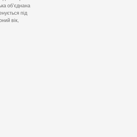
ька об’єднана
енується під
ний вік,