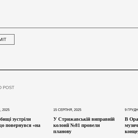
D POST
, 2025
15 СЕРПНЯ, 2025
9 ГРУДН
бищі зустріли
У Стрижавській виправній
В Ора
що повернувся «на
колонії №81 провели
музич
планову
конце