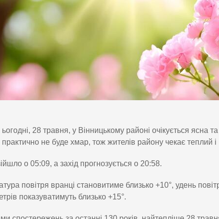
ьогодні, 28 травня, у Вінницькому районі очікується ясна т
практично не буде хмар, тож жителів району чекає теплий 
ійшло о 05:09, а захід прогнозується о 20:58.
тура повітря вранці становитиме близько +10°, удень повітр
трів показуватимуть близько +15°.
ми спостережень за останні 130 років, найтепліше 28 травн