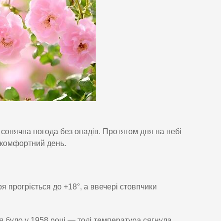
а сонячна погода без опадів. Протягом дня на небі
і комфортний день.
я прогріється до +18°, а ввечері стовпчики
я було у 1958 році — тоді температура сягнула