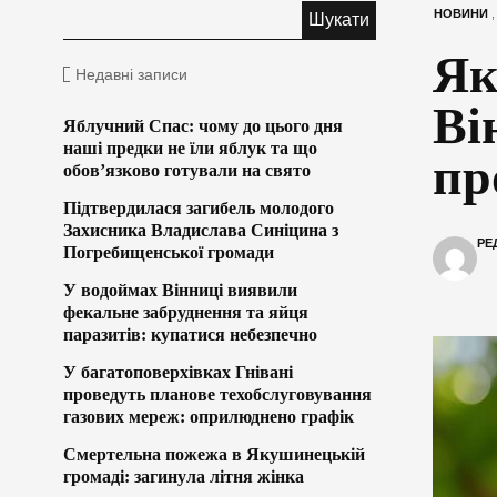
НОВИНИ
Як
Недавні записи
Ві
Яблучний Спас: чому до цього дня
наші предки не їли яблук та що
пр
обов’язково готували на свято
Підтвердилася загибель молодого
Захисника Владислава Синіцина з
РЕ
Погребищенської громади
У водоймах Вінниці виявили
фекальне забруднення та яйця
паразитів: купатися небезпечно
У багатоповерхівках Гнівані
проведуть планове техобслуговування
газових мереж: оприлюднено графік
Смертельна пожежа в Якушинецькій
громаді: загинула літня жінка