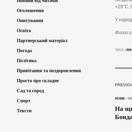
Новини від читачів
+29°C. 
Оголошення
У народ
Опитування
Освіта
Фото і
Партнерський матеріал
Погода
TAGS: #
ВІ
Політика
Привітання та поздоровлення
Просто про складне
PREVIO
Сад та город
HOME
>
Н
Спорт
На щи
Тексти
Бонд