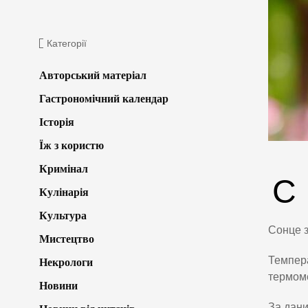
Категорії
Авторський матеріал
Гастрономічний календар
Історія
Їж з користю
Кримінал
С
Кулінарія
Культура
Сонце з
Мистецтво
Темпера
Некрологи
термоме
Новини
За дани