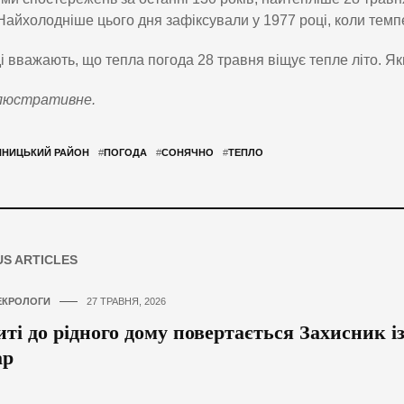
Найхолодніше цього дня зафіксували у 1977 році, коли темп
і вважають, що тепла погода 28 травня віщує тепле літо. Як
люстративне.
ННИЦЬКИЙ РАЙОН
#
ПОГОДА
#
СОНЯЧНО
#
ТЕПЛО
US ARTICLES
ЕКРОЛОГИ
27 ТРАВНЯ, 2026
ті до рідного дому повертається Захисник 
ар