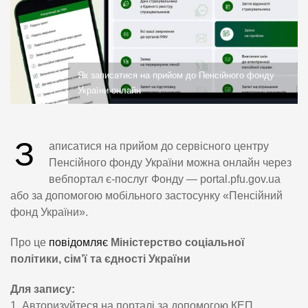
Як записатися на прийом до Пенсійного фонду
України онлайн
З
аписатися на прийом до сервісного центру
Пенсійного фонду України можна онлайн через
вебпортал є-послуг Фонду — portal.pfu.gov.ua
або за допомогою мобільного застосунку «Пенсійний
фонд України».
Про це
повідомляє
Міністерство соціальної
політики, сім’ї та єдності України
Для запису:
1. Авторизуйтеся на порталі за допомогою КЕП,