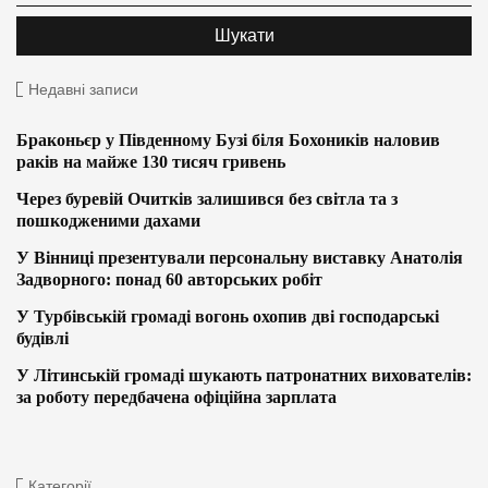
Недавні записи
Браконьєр у Південному Бузі біля Бохоників наловив
раків на майже 130 тисяч гривень
Через буревій Очитків залишився без світла та з
пошкодженими дахами
У Вінниці презентували персональну виставку Анатолія
Задворного: понад 60 авторських робіт
У Турбівській громаді вогонь охопив дві господарські
будівлі
У Літинській громаді шукають патронатних вихователів:
за роботу передбачена офіційна зарплата
Категорії