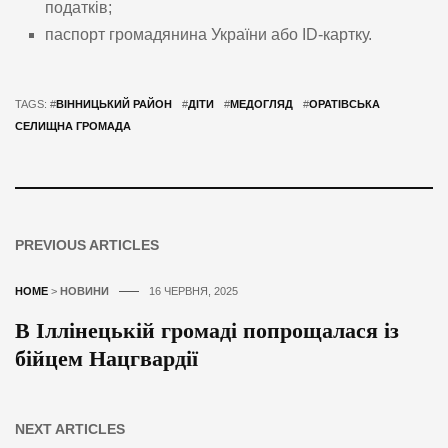
податків;
паспорт громадянина України або ID-картку.
TAGS: #
ВІННИЦЬКИЙ РАЙОН
#
ДІТИ
#
МЕДОГЛЯД
#
ОРАТІВСЬКА
СЕЛИЩНА ГРОМАДА
PREVIOUS ARTICLES
HOME
>
НОВИНИ
16 ЧЕРВНЯ, 2025
В Іллінецькій громаді попрощалася із
бійцем Нацгвардії
NEXT ARTICLES