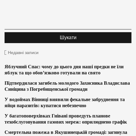
Недавні записи
Яблучний Спас: чому до цього дня наші предки не їли
яблук та що обов’язково готували на свято
Підтвердилася загибель молодого Захисника Владислава
Синіцина з Погребищенської громади
У водоймах Вінниці виявили фекальне забруднення та
яйця паразитів: купатися небезпечно
У багатоповерхівках Гнівані проведуть планове
техобслуговування газових мереж: оприлюднено графік
Смертельна пожежа в Якушинецькій громаді: загинула