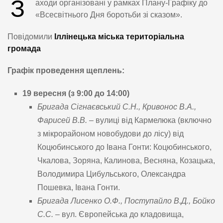
З
аходи організовані у рамках Плану-Графіку до
«Всесвітнього Дня боротьби зі сказом».
Повідомили
Іллінецька міська територіальна
громада
Графік проведення щеплень:
19 вересня (з 9:00 до 14:00)
Бригада Сігнаєвський С.Н., Кривонос В.А.,
Фарисей В.В.
– вулиці від Кармелюка (включно
з мікрорайоном новобудови до лісу) від
Коцюбинського до Івана Гонти: Коцюбинського,
Чкалова, Зоряна, Калинова, Весняна, Козацька,
Володимира Цибульського, Олександра
Пошевка, Івана Гонти.
Бригада Лисенко О.Ф., Поступайло В.Д., Бойко
С.С.
– вул. Європейська до кладовища,