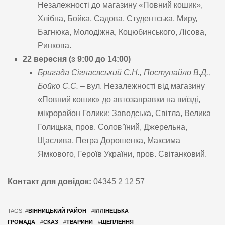
Незалежності до магазину «Повний кошик»,
Хлібна, Бойка, Садова, Студентська, Миру,
Багнюка, Молодіжна, Коцюбинського, Лісова,
Ринкова.
22 вересня (з 9:00 до 14:00)
Бригада Сігнаєвський С.Н., Поступайло В.Д.,
Бойко С.С.
– вул. Незалежності від магазину
«Повний кошик» до автозаправки на виїзді,
мікрорайон Голики: Заводська, Світла, Велика
Голицька, пров. Солов’їний, Джерельна,
Щаслива, Петра Дорошенка, Максима
Ямкового, Героїв України, пров. Світанковий.
Контакт для довідок:
04345 2 12 57
TAGS: #
ВІННИЦЬКИЙ РАЙОН
#
ІЛЛІНЕЦЬКА
ГРОМАДА
#
СКАЗ
#
ТВАРИНИ
#
ЩЕПЛЕННЯ