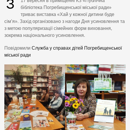
З
17 вересня в приміщенні КЗ «Публічна
бібліотека Погребищенської міської ради»
триває виставка «Хай у кожної дитини буде
сім’я». Захід організовано з нагоди Дня усиновлення та
з метою популяризації сімейних форм виховання,
зокрема національного усиновлення.
Повідомили
Служба у справах дітей Погребищенської
міської ради