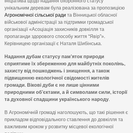
Ініціатива щодо надання охоронного статусу
унікальним деревам була реалізована за пропозицією
Агрономічної сільської ради
та Вінницької обласної
військової адміністрації за підтримки громадської
організації «Асоціація захисників довкілля та
пропаганди здорового способу життя “Явір”».
Керівницею організації є Наталя Шибінська.
Надання дубам статусу пам’яток природи
сприятиме їх збереженню для майбутніх поколінь,
захисту від пошкоджень і знищення, а також
підвищенню екологічної свідомості жителів
громади. Вікові дуби є не лише цінними
природними об’єктами, а й символами сили, історії
та духовної спадщини українського народу
.
В Агрономічній громаді наголошують, що такі рішення є
прикладом відповідального ставлення до довкілля та
важливим кроком у розвитку місцевої екологічної