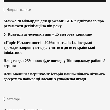
Недавні записи
Майже 20 мільярдів для держави: БЕБ відзвітувало про
результати детінізації за пів року
У Ксаверівці чоловік впав у 15-метрову криницю
«Пиріг Незалежності – 2026»: жителів Іллінецької
громади запрошують долучитися до всеукраїнської
ініціативи
Дощ та до +25°: якою буде погода у Вінницькому районі 8
серпня
День малини з вершками: історія найніжнішого літнього
десерту та найкращі ласощі з улюбленої ягоди
Категорії