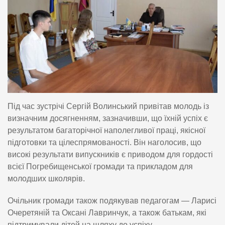
Під час зустрічі Сергій Волинський привітав молодь із
визначним досягненням, зазначивши, що їхній успіх є
результатом багаторічної наполегливої праці, якісної
підготовки та цілеспрямованості. Він наголосив, що
високі результати випускників є приводом для гордості
всієї Погребищенської громади та прикладом для
молодших школярів.
Очільник громади також подякував педагогам — Ларисі
Очеретяній та Оксані Лавринчук, а також батькам, які
підтримували дітей на шляху до успіху.