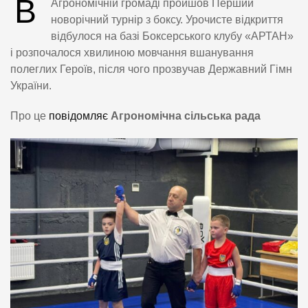
В
Агрономічній громаді пройшов Перший
новорічний турнір з боксу. Урочисте відкриття
відбулося на базі Боксерського клубу «АРТАН»
і розпочалося хвилиною мовчання вшанування
полеглих Героїв, після чого прозвучав Державний Гімн
України.
Про це
повідомляє
Агрономічна сільська рада