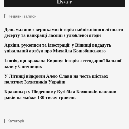
Недавні записи
День малини з вершками: історія найніжнішого літнього
десерту та найкращі ласощі з улюбленої ягоди
Архіви, рукописи та ілюстрації: у Вінниці видадуть
унікальний артбук про Михайла Коцюбинського
Ілюзія, що вражала Європу: історія легендарної бальної
зали у Спичинцях
У Літинці відкрили Алею Слави на честь шістьох
полеглих Захисників України
Браконьєр у Південному Бузі біля Бохоників наловив
раків на майже 130 тисяч гривень
Категорії